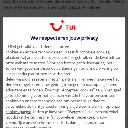
uitzicht op de tuin of de zee, de keuze is aan jou. Bij Kremlin Palace
maak je herinneringen die je nog lang bij zullen blijven.
Ligging
Faciliteiten
We respecteren jouw privacy
TUI.nl gebruikt verschillende soorten
Restaurants/Bars
cookies en andere technologieën
. Naast functionele cookies,
plaatsen wij analytische cookies om het gebruik en de kwaliteit van
onze website te meten. Voor een betere gebruikservaring, het
Zwembaden
tonen van gepersonaliseerde aanbiedingen en om de ervaring op
social media platformen te verbeteren
Strand
delen wij jouw gegevens met 24 partners
. Hiermee maken we het
derden mogelijk om jouw gedrag te volgen en daarop afgestemde
advertenties te tonen. Door op “Accepteer cookies” te klikken geef
Wellness
je toestemming voor het plaatsen van alle hiervoor omschreven
cookies en andere technologieën om persoonlijke data te
verzamelen. Je kunt je toestemming altijd weer intrekken op onze
Sport & Activiteiten
cookies pagina
. Indien je kiest voor “Weigeren” plaatsen wij enkel
noodzakelijke technische, functionele en beperkte privacy-
Entertainment
vriendelijke analytische cookies. Er is dan geen sprake van
gepersonaliseerde content.