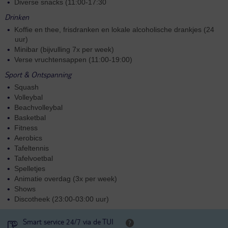
Diverse snacks (11:00-17:30
Drinken
Koffie en thee, frisdranken en lokale alcoholische drankjes (24
uur)
Minibar (bijvulling 7x per week)
Verse vruchtensappen (11:00-19:00)
Sport & Ontspanning
Squash
Volleybal
Beachvolleybal
Basketbal
Fitness
Aerobics
Tafeltennis
Tafelvoetbal
Spelletjes
Animatie overdag (3x per week)
Shows
Discotheek (23:00-03:00 uur)
Smart service 24/7 via de TUI