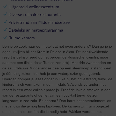
Uitgebreid wellnesscentrum
Diverse culinaire restaurants
Privéstrand aan Middellandse Zee
Dagelijks animatieprogramma
Ruime kamers
Ben je op zoek naar een hotel dat net even anders is? Dan ga je je
ogen uitkijken bij het Kremlin Palace in Aksu. Dit indrukwekkende
resort is geïnspireerd op het beroemde Russische Kremlin, maar
dan met een flinke dosis Turkse zon erbij. Met drie zwembaden en
de azuurblauwe Middellandse Zee op een steenworp afstand weet
je één ding zeker: hier heb je aan waterplezier geen gebrek.
Overdag dompel je jezelf onder in luxe bij het privéstrand, terwijl de
kinderen zich vermaken in de miniclub. 's Avonds verandert het
resort in een waar culinair paradijs. Proef de lokale smaken in een
van de restaurants of geniet van een cocktail terwijl de zon
langzaam in zee zakt. En daarna? Dan barst het entertainment los
met shows die je nog lang bijblijven. De kamers zijn ruim opgezet
en bieden alle comfort die je nodig hebt. Wakker worden met