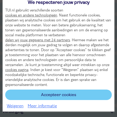
We respecteren jouw privacy
Restaurants/Bars
TUI.nl gebruikt verschillende soorten
cookies en andere technologieën
. Naast functionele cookies,
plaatsen wij analytische cookies om het gebruik en de kwaliteit van
Zwembaden
onze website te meten. Voor een betere gebruikservaring, het
tonen van gepersonaliseerde aanbiedingen en om de ervaring op
Wellness
social media platformen te verbeteren
delen wij jouw gegevens met 24 partners
. Hiermee maken we het
derden mogelijk om jouw gedrag te volgen en daarop afgestemde
Sport & Activiteiten
advertenties te tonen. Door op “Accepteer cookies” te klikken geef
je toestemming voor het plaatsen van alle hiervoor omschreven
Entertainment
cookies en andere technologieën om persoonlijke data te
verzamelen. Je kunt je toestemming altijd weer intrekken op onze
cookies pagina
. Indien je kiest voor “Weigeren” plaatsen wij enkel
Voor de kinderen
noodzakelijke technische, functionele en beperkte privacy-
vriendelijke analytische cookies. Er is dan geen sprake van
gepersonaliseerde content.
Onafhankelijk duurzaamheidslabel
Accepteer cookies
Overige informatie
Weigeren
Meer informatie
Verzorging