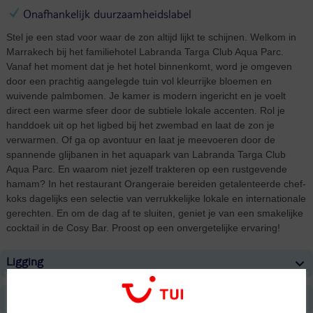
Onafhankelijk duurzaamheidslabel
Stel je een stad voor waar de zon altijd lijkt te schijnen. Welkom in
Marrakech bij het familiehotel Labranda Targa Club Aqua Parc.
Vanaf het moment dat je het hotel binnenkomt, word je omgeven
door een prachtig aangelegde tuin vol kleurrijke bloemen en
wuivende palmbomen. Je kamer is modern ingericht en je voelt
direct een warme sfeer door de subtiele lokale accenten. Rol je
handdoek uit op het ligbed bij het zwembad en laat de zon je
verwarmen. Of ga op avontuur en laat je meevoeren door de
spannende glijbanen in het aquapark van Labranda Targa Club
Aqua Parc. En waarom niet jezelf trakteren op een rustgevende
hamam? In het restaurant Orangeraie bereiden getalenteerde chef-
koks dagelijks een selectie van verrukkelijke lokale en internationale
gerechten. En om de dag af te sluiten, geniet je van een smakelijke
cocktail in de Cosy Bar. Proost op een onvergetelijke ervaring!
Ligging
Faciliteiten