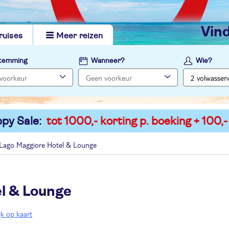
vi
ruises
Meer reizen
temming
Wanneer?
Wie?
py Sale:
tot 1000,- korting p. boeking + 100,-
Lago Maggiore Hotel & Lounge
l & Lounge
jk op kaart