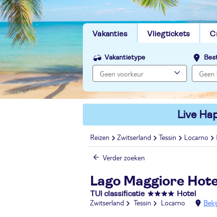
Vakanties
Vliegtickets
C
Vakantietype
Bes
Live Hap
Reizen
Zwitserland
Tessin
Locarno
Verder zoeken
Lago Maggiore Hote
TUI classificatie
Hotel
Zwitserland
Tessin
Locarno
Beki