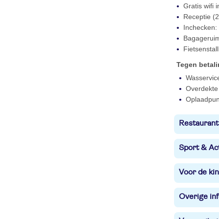
Gratis wifi
Receptie (2
Inchecken: 
Bagagerui
Fietsenstall
Tegen betal
Wasservic
Overdekte 
Oplaadpunt
Restaurant
Sport & Act
Voor de ki
Overige in