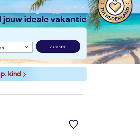
nd jouw ideale vakantie
Zoeken
 p. kind