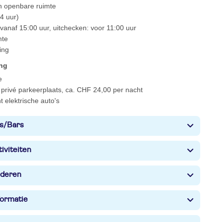
 in openbare ruimte
4 uur)
vanaf 15:00 uur, uitchecken: voor 11:00 uur
mte
ing
ing
e
privé parkeerplaats, ca. CHF 24,00 per nacht
 elektrische auto's
s/Bars
iviteiten
nderen
formatie