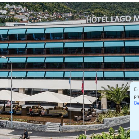
Er
pri
Be