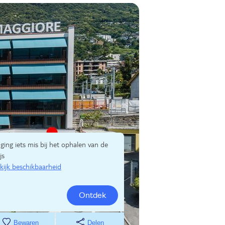
 ging iets mis bij het ophalen van de
js
kijk beschikbaarheid
Ontdek
Bewaren
Delen