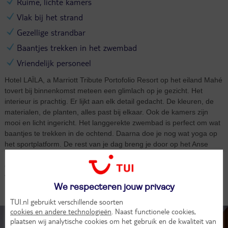
Ruime, lichte kamers
Vlak bij het strand
Gezellige strandbar
Baantjes trekken in het zwembad
Vriendelijk personeel
Hotel LAÏLA, a Marriott Tribute Portofolio Resort op het eiland Mahé
tovert bij binnenkomst meteen een glimlach op je gezicht. Het
interieur is prachtig. Er lijkt aan elk detail gedacht. De kleuren, de
materialen, de planten, alles past bij elkaar. Ook de kamers zijn
mooi en licht ingericht. Het langgerekte zwembad is perfect om wat
baantjes te trekken in de ochtend. Daarna doe je nog wat yoga op
het sportplatform. De rest van je dag breng je door op het Anse
Royale strand dat op loopafstand ligt. Ontdek het heldere water of
geniet van de zonnestralen. Je vindt er ook de strandbar van LAÏLA
voor een verfrissend drankje of lekkere lunch.
We respecteren jouw privacy
Kamers (5)
TUI.nl gebruikt verschillende soorten
cookies en andere technologieën
. Naast functionele cookies,
plaatsen wij analytische cookies om het gebruik en de kwaliteit van