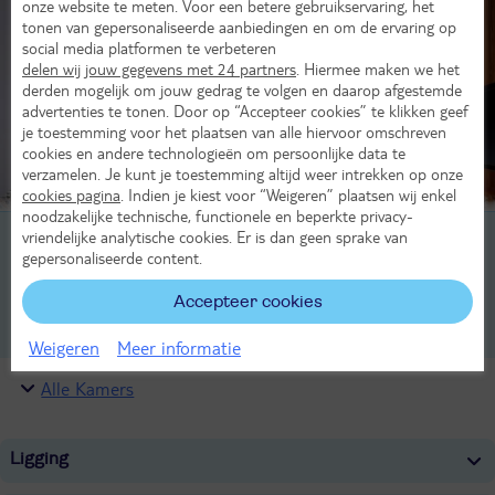
onze website te meten. Voor een betere gebruikservaring, het
tonen van gepersonaliseerde aanbiedingen en om de ervaring op
social media platformen te verbeteren
delen wij jouw gegevens met 24 partners
. Hiermee maken we het
derden mogelijk om jouw gedrag te volgen en daarop afgestemde
advertenties te tonen. Door op “Accepteer cookies” te klikken geef
je toestemming voor het plaatsen van alle hiervoor omschreven
cookies en andere technologieën om persoonlijke data te
verzamelen. Je kunt je toestemming altijd weer intrekken op onze
cookies pagina
. Indien je kiest voor “Weigeren” plaatsen wij enkel
noodzakelijke technische, functionele en beperkte privacy-
vriendelijke analytische cookies. Er is dan geen sprake van
2-persoonskamer, Deluxe, 1-3 pers
gepersonaliseerde content.
2-persoonskamer, 1-3 pers
Accepteer cookies
2-persoonskamer, Junior Suite, 1-3 pers
Weigeren
Meer informatie
Alle Kamers
Ligging