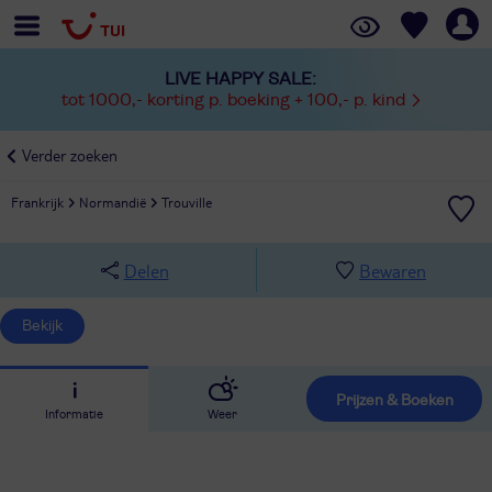
LIVE HAPPY SALE:
tot 1000,- korting p. boeking + 100,- p. kind
Verder zoeken
Frankrijk
Normandië
Trouville
Delen
Bewaren
Bekijk
Prijzen & Boeken
Informatie
Weer