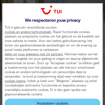
We respecteren jouw privacy
Beoordeling van 11 TUI-gasten
TUI.nl gebruikt verschillende soorten
cookies en andere technologieën
. Naast functionele cookies,
2-kamer appartement, 1-4 pers
plaatsen wij analytische cookies om het gebruik en de kwaliteit van
onze website te meten. Voor een betere gebruikservaring, het
3-kamer woning, 1-6 pers
tonen van gepersonaliseerde aanbiedingen en om de ervaring op
social media platformen te verbeteren
delen wij jouw gegevens met 24 partners
. Hiermee maken we het
derden mogelijk om jouw gedrag te volgen en daarop afgestemde
Ligging
advertenties te tonen. Door op “Accepteer cookies” te klikken geef
je toestemming voor het plaatsen van alle hiervoor omschreven
Faciliteiten
cookies en andere technologieën om persoonlijke data te
verzamelen. Je kunt je toestemming altijd weer intrekken op onze
cookies pagina
. Indien je kiest voor “Weigeren” plaatsen wij enkel
Restaurants/Bars
noodzakelijke technische, functionele en beperkte privacy-
vriendelijke analytische cookies. Er is dan geen sprake van
Zwembaden
gepersonaliseerde content.
Accepteer cookies