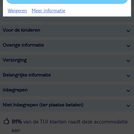
Wellness
Weigeren
Meer informatie
Sport & Activiteiten
Voor de kinderen
Overige informatie
Verzorging
Belangrijke informatie
Inbegrepen
Niet Inbegrepen (ter plaatse betalen)
van de TUI klanten raadt deze accommodatie
81%
aan