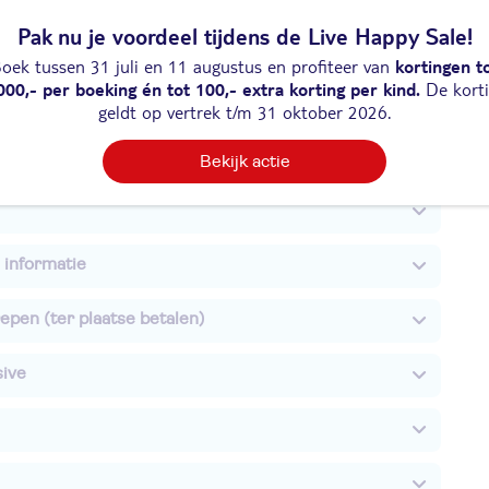
Pak nu je voordeel tijdens de Live Happy Sale!
iviteiten
oek tussen 31 juli en 11 augustus en profiteer van
kortingen t
000,- per boeking én tot 100,- extra korting per kind.
De kort
nderen
geldt op vertrek t/m 31 oktober 2026.
formatie
Bekijk actie
 informatie
epen (ter plaatse betalen)
sive