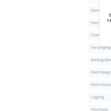
Sport & Act
B
1.
Voor de ki
Overige in
Verzorging
Belangrijke
Niet Inbegr
More Inclu
Ligging
Huurauto