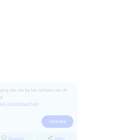
 ging iets mis bij het ophalen van de
js
kijk beschikbaarheid
Ontdek
Bewaren
Delen