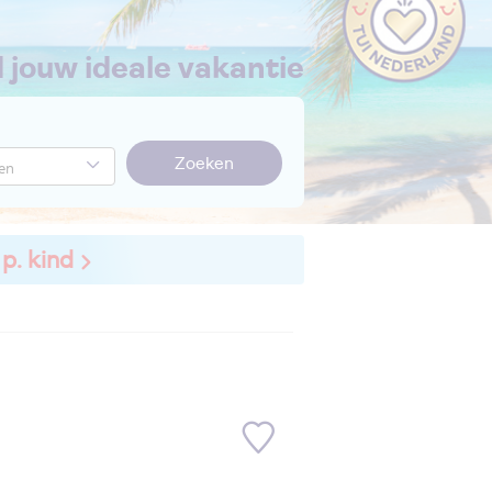
nd jouw ideale vakantie
Zoeken
 p. kind