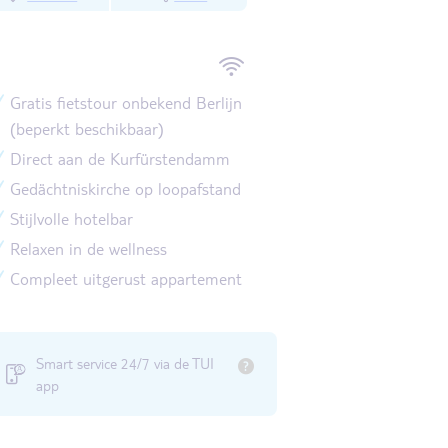
Gratis fietstour onbekend Berlijn
(beperkt beschikbaar)
Direct aan de Kurfürstendamm
Gedächtniskirche op loopafstand
Stijlvolle hotelbar
Relaxen in de wellness
Compleet uitgerust appartement
Smart service 24/7 via de TUI
app