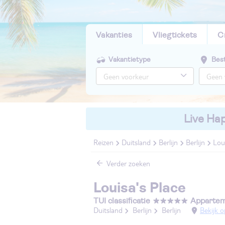
Vakanties
Vliegtickets
C
Vakantietype
Bes
Live Hap
Reizen
Duitsland
Berlijn
Berlijn
Lou
Verder zoeken
Louisa's Place
TUI classificatie
Apparte
Duitsland
Berlijn
Berlijn
Bekijk o