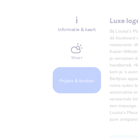
Luxe lo
Informatie & kaart
Bij Louisa's P
dé boulevard v
restaurants. W
Kaiser-Wilhelm
Weer
je verrassen d
handbereik. Hi
kom je 's avond
Berlijnse appa
Prijzen
& boeken
ruime suites b
woonruimte en 
verwarmde binn
een massage. S
Louisa's Place
pure ontspann