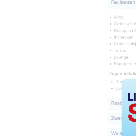
Faciliteiten
Airco
Gratis wifi
Receptie (2
Inchecken: 
Gratis kluis
Terras
Lounge
Bagagerui
Tegen betal
Roomservi
Overdekte 
Restaurant
Zwembade
Wellness