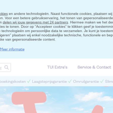
okies
en andere technologieën. Naast functionele cookies, plaatsen wij
ten. Voor een betere gebruikservaring, het tonen van gepersonaliseerd
en
delen wij jouw gegevens met 24 partners
. Hiermee maken we het der
s te tonen. Door op “Accepteer cookies” te klikken geef je toestemmin
technologieën om persoonlijke data te verzamelen. Je kunt je toestem
eigeren” plaatsen wij enkel noodzakelijke technische, functionele en bep
ake van gepersonaliseerde content.
Meer informatie
TUI Extra's
Service & Contact
 boekingskosten
Laagsteprijsgarantie
Omruilgarantie
Slim