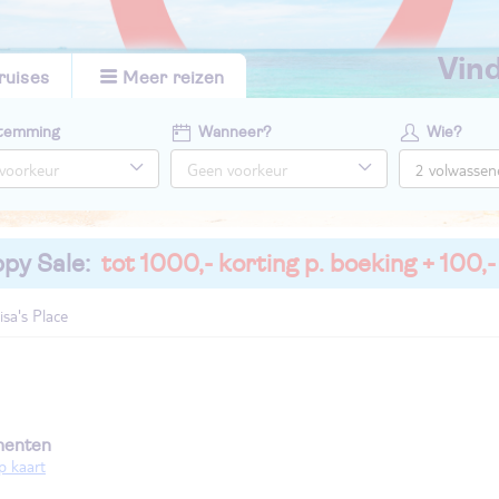
vi
ruises
Meer reizen
temming
Wanneer?
Wie?
py Sale:
tot 1000,- korting p. boeking + 100,-
isa's Place
menten
p kaart