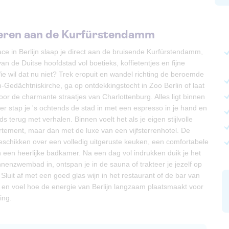
geren aan de Kurfürstendamm
lace in Berlijn slaap je direct aan de bruisende Kurfürstendamm,
an de Duitse hoofdstad vol boetieks, koffietentjes en fijne
ie wil dat nu niet? Trek eropuit en wandel richting de beroemde
-Gedächtniskirche, ga op ontdekkingstocht in Zoo Berlin of laat
oor de charmante straatjes van Charlottenburg. Alles ligt binnen
er stap je 's ochtends de stad in met een espresso in je hand en
s terug met verhalen. Binnen voelt het als je eigen stijlvolle
rtement, maar dan met de luxe van een vijfsterrenhotel. De
eschikken over een volledig uitgeruste keuken, een comfortabele
een heerlijke badkamer. Na een dag vol indrukken duik je het
enzwembad in, ontspan je in de sauna of trakteer je jezelf op
luit af met een goed glas wijn in het restaurant of de bar van
 en voel hoe de energie van Berlijn langzaam plaatsmaakt voor
ing.