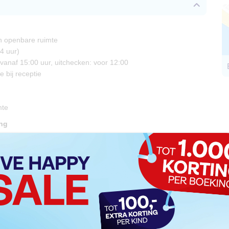
 in openbare ruimte
4 uur)
vanaf 15:00 uur, uitchecken: voor 12:00
je bij receptie
mte
ing
ce
privé parkeerplaats, ca. € 28,00 per dag
s/Bars
n