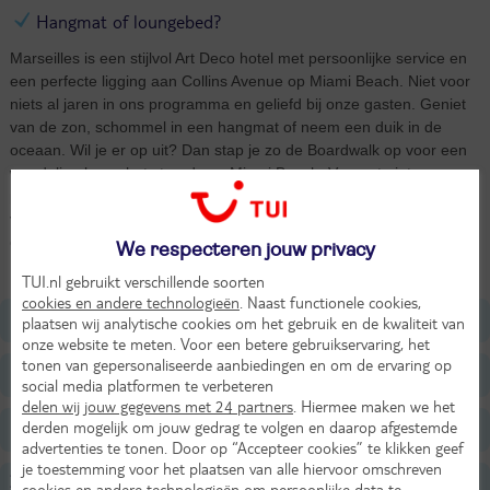
Hangmat of loungebed?
Marseilles is een stijlvol Art Deco hotel met persoonlijke service en
een perfecte ligging aan Collins Avenue op Miami Beach. Niet voor
niets al jaren in ons programma en geliefd bij onze gasten. Geniet
van de zon, schommel in een hangmat of neem een duik in de
oceaan. Wil je er op uit? Dan stap je zo de Boardwalk op voor een
wandeling langs het strand van Miami Beach. Vergeet niet even een
plaatje te schieten van de kleurrijke 'Lifeguard Stations'. Iets
verderop vind je Ocean Drive, dé boulevard van South Beach. Ga
erop uit en ontdek de vele restaurantjes en het nachtleven van
We respecteren jouw privacy
Miami.
TUI.nl gebruikt verschillende soorten
cookies en andere technologieën
. Naast functionele cookies,
Ligging
plaatsen wij analytische cookies om het gebruik en de kwaliteit van
onze website te meten. Voor een betere gebruikservaring, het
tonen van gepersonaliseerde aanbiedingen en om de ervaring op
Faciliteiten
social media platformen te verbeteren
delen wij jouw gegevens met 24 partners
. Hiermee maken we het
derden mogelijk om jouw gedrag te volgen en daarop afgestemde
Restaurants/Bars
advertenties te tonen. Door op “Accepteer cookies” te klikken geef
je toestemming voor het plaatsen van alle hiervoor omschreven
Zwembaden
cookies en andere technologieën om persoonlijke data te