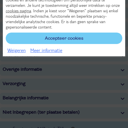
verzamelen. Je kunt je toestemming altijd weer intrekken op onze
cookies pagina
. Indien je kiest voor “Weigeren” plaatsen wij enkel
Strand
noodzakelijke technische, functionele en beperkte privacy-
vriendelijke analytische cookies. Er is dan geen sprake van
Wellness
gepersonaliseerde content.
Accepteer cookies
Sport & Activiteiten
Weigeren
Meer informatie
Voor de kinderen
Overige informatie
Verzorging
Belangrijke informatie
Niet Inbegrepen (ter plaatse betalen)