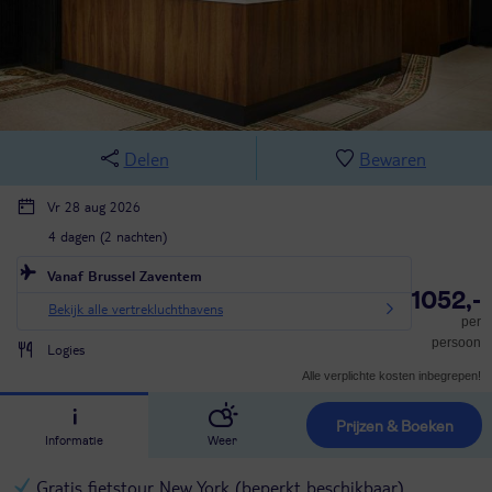
Delen
Bewaren
Vr 28 aug 2026
4 dagen (2 nachten)
Vanaf Brussel Zaventem
1052,-
Bekijk alle vertrekluchthavens
per
persoon
Logies
Alle verplichte kosten inbegrepen!
Prijzen & Boeken
Informatie
Weer
Gratis fietstour New York (beperkt beschikbaar)