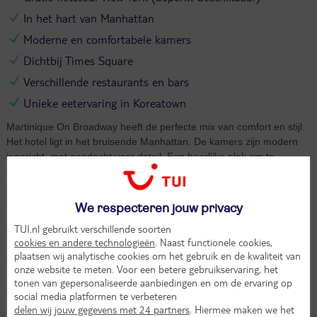
In het hart van Manhattan
Moderne en comfortabele kamers
Dichtbij Times Square
Verschillende restaurants en bars
Unieke eetervaring in Koreatown
Martinique On Broadway heeft de perfecte mix van comfort en stijl.
Het hotel ligt in het bruisende Manhattan. De kamers zijn modern
ingericht, met aandacht voor detail. Een heerlijke plek om te
ontspannen na een dag vol avontuur in de stad. Het hotel ligt vlakbij
bezienswaardigheden die je van je lijstje moet afstrepen. Zoals het
indrukwekkende Empire State Building en het levendige Herald
We respecteren jouw privacy
Square, waar je erop los winkelt. Ontdek het gezellige Koreatown
TUI.nl gebruikt verschillende soorten
voor een unieke eetervaring. Of wandel door de iconische Times
cookies en andere technologieën
. Naast functionele cookies,
Square, beroemd om zijn enorme schermen. Geniet van de
plaatsen wij analytische cookies om het gebruik en de kwaliteit van
verschillende restaurants en bars in het hotel. Martinique On
onze website te meten. Voor een betere gebruikservaring, het
Broadway geeft je alles wat je nodig hebt voor een ontspannen en
tonen van gepersonaliseerde aanbiedingen en om de ervaring op
avontuurlijke tijd in New York.
social media platformen te verbeteren
delen wij jouw gegevens met 24 partners
. Hiermee maken we het