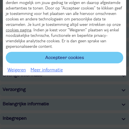
derden mogelijk om jouw gedrag te volgen en daarop afgestemde
Ligging
advertenties te tonen. Door op “Accepteer cookies” te klikken geef
je toestemming voor het plaatsen van alle hiervoor omschreven
Faciliteiten
cookies en andere technologieën om persoonlijke data te
verzamelen. Je kunt je toestemming altijd weer intrekken op onze
cookies pagina
. Indien je kiest voor “Weigeren” plaatsen wij enkel
Restaurants/Bars
noodzakelijke technische, functionele en beperkte privacy-
vriendelijke analytische cookies. Er is dan geen sprake van
gepersonaliseerde content.
Sport & Activiteiten
Accepteer cookies
Voor de kinderen
Weigeren
Meer informatie
Overige informatie
Verzorging
Belangrijke informatie
Inbegrepen