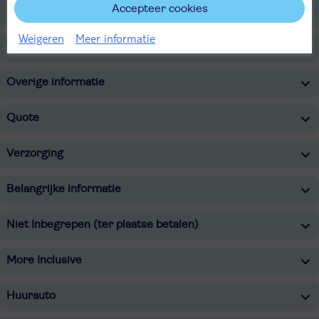
Accepteer cookies
Restaurants/Bars
Weigeren
Meer informatie
Voor de kinderen
Overige informatie
Quote
Verzorging
Belangrijke informatie
Niet Inbegrepen (ter plaatse betalen)
More Inclusive
Huurauto