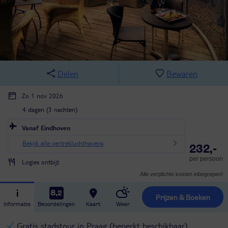
Delen
Bewaren
Zo 1 nov 2026
4 dagen (3 nachten)
Vanaf Eindhoven
Bekijk alle vertrekluchthavens
232,-
per persoon
Logies ontbijt
Alle verplichte kosten inbegrepen!
8,2
Prijzen & Boeken
Informatie
Beoordelingen
Kaart
Weer
Gratis stadstour in Praag (beperkt beschikbaar)