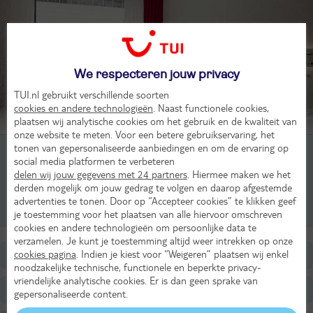
We respecteren jouw privacy
TUI.nl gebruikt verschillende soorten
cookies en andere technologieën
. Naast functionele cookies,
Beoordeling van 7 TUI-gasten
plaatsen wij analytische cookies om het gebruik en de kwaliteit van
onze website te meten. Voor een betere gebruikservaring, het
tonen van gepersonaliseerde aanbiedingen en om de ervaring op
2-persoonskamer, Standard, 2-2 pers
social media platformen te verbeteren
delen wij jouw gegevens met 24 partners
. Hiermee maken we het
1-persoonskamer, Standard, 1-1 pers
derden mogelijk om jouw gedrag te volgen en daarop afgestemde
advertenties te tonen. Door op “Accepteer cookies” te klikken geef
2-persoonskamer, Superior Stadszicht, 2-2 pers
je toestemming voor het plaatsen van alle hiervoor omschreven
cookies en andere technologieën om persoonlijke data te
verzamelen. Je kunt je toestemming altijd weer intrekken op onze
cookies pagina
. Indien je kiest voor “Weigeren” plaatsen wij enkel
Ligging
noodzakelijke technische, functionele en beperkte privacy-
vriendelijke analytische cookies. Er is dan geen sprake van
Faciliteiten
gepersonaliseerde content.