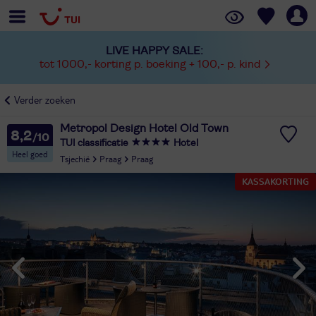
LIVE HAPPY SALE:
tot 1000,- korting p. boeking + 100,- p. kind
Verder zoeken
Metropol Design Hotel Old Town
8,2
TUI classificatie
Hotel
Heel goed
Tsjechië
Praag
Praag
KASSAKORTING