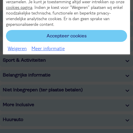
uitvalsbasis zijn tot een stad vol geschiedenis, cultuur en avontuur.
verzamelen. Je kunt je toestemming altijd weer intrekken op onze
cookies pagina
. Indien je kiest voor “Weigeren” plaatsen wij enkel
noodzakelijke technische, functionele en beperkte privacy-
Ligging
vriendelijke analytische cookies. Er is dan geen sprake van
gepersonaliseerde content.
Faciliteiten
Accepteer cookies
Restaurants/Bars
Weigeren
Meer informatie
Sport & Activiteiten
Belangrijke informatie
Niet Inbegrepen (ter plaatse betalen)
More Inclusive
Huurauto