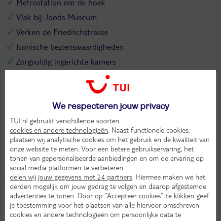
Metrostation om de hoek
Vlak bij Joods Museum
Verken de Friedrichstrasse
Iconische bezienswaardigheden
Zorgvuldig ingerichte kamers
Wanneer je aankomt bij het Mondrian Suites Hotel Berlin, voel je
meteen de bruisende sfeer van de stad. Het hotel ligt vlak naast het
iconische Checkpoint Charlie-monument. Een perfecte start voor je
We respecteren jouw privacy
ontdekkingstocht door deze stad. Je wandelt de stijlvolle lobby
binnen en ervaart direct de moderne elegantie en warme
TUI.nl gebruikt verschillende soorten
cookies en andere technologieën
. Naast functionele cookies,
gastvrijheid. Met een vriendelijke glimlach overhandigt het team je
plaatsen wij analytische cookies om het gebruik en de kwaliteit van
de sleutel van je kamer, ingericht met zorg en oog voor detail.
onze website te meten. Voor een betere gebruikservaring, het
Binnen enkele minuten sta je bij het Joods Museum, waar de
tonen van gepersonaliseerde aanbiedingen en om de ervaring op
indrukwekkende architectuur en boeiende tentoonstellingen je
social media platformen te verbeteren
zeker fascineren. Verken daarna Friedrichstrasse, een levendige
delen wij jouw gegevens met 24 partners
. Hiermee maken we het
winkelstraat vol gezellige boetieks en restaurants. Ook de
derden mogelijk om jouw gedrag te volgen en daarop afgestemde
Brandenburger Tor ligt op loopafstand. En wil je verder de stad in?
advertenties te tonen. Door op “Accepteer cookies” te klikken geef
Het metrostation vind je praktisch om de hoek. Dus begin je
je toestemming voor het plaatsen van alle hiervoor omschreven
avontuur in Berlijn in stijl en laat het Mondrian Suites Hotel Berlin je
cookies en andere technologieën om persoonlijke data te