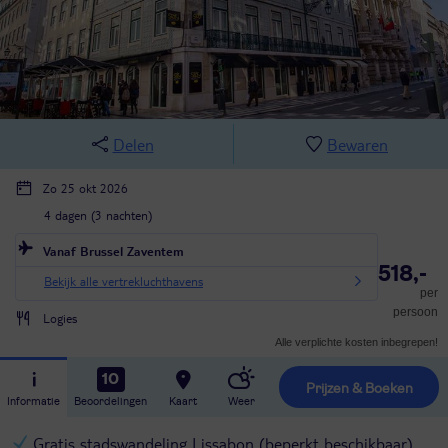
Delen
Bewaren
Zo 25 okt 2026
4 dagen (3 nachten)
Vanaf Brussel Zaventem
518,-
Bekijk alle vertrekluchthavens
per
persoon
Logies
Alle verplichte kosten inbegrepen!
10
Prijzen & Boeken
Informatie
Beoordelingen
Kaart
Weer
Gratis stadswandeling Lissabon (beperkt beschikbaar)