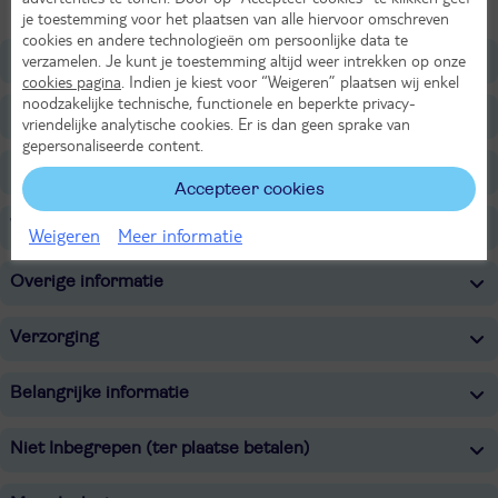
betoveren door deze geweldige stad.
je toestemming voor het plaatsen van alle hiervoor omschreven
cookies en andere technologieën om persoonlijke data te
Ligging
verzamelen. Je kunt je toestemming altijd weer intrekken op onze
cookies pagina
. Indien je kiest voor “Weigeren” plaatsen wij enkel
noodzakelijke technische, functionele en beperkte privacy-
Faciliteiten
vriendelijke analytische cookies. Er is dan geen sprake van
gepersonaliseerde content.
Restaurants/Bars
Accepteer cookies
Voor de kinderen
Weigeren
Meer informatie
Overige informatie
Verzorging
Belangrijke informatie
Niet Inbegrepen (ter plaatse betalen)