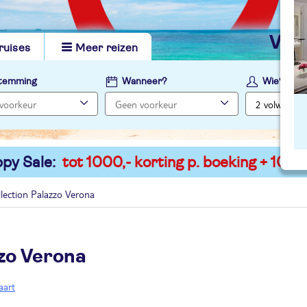
vi
ruises
Meer reizen
temming
Wanneer?
Wie?
py Sale:
tot 1000,- korting p. boeking + 100,-
lection Palazzo Verona
zzo Verona
aart