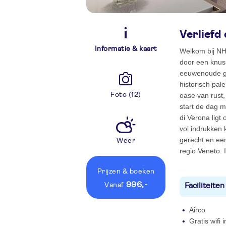
Verliefd
Informatie & kaart
Welkom bij NH
door een knuss
eeuwenoude geb
historisch pal
Foto (12)
oase van rust
start de dag m
di Verona ligt
vol indrukken 
gerecht en een
Weer
regio Veneto. 
Prijzen
& boeken
996,-
vanaf
Faciliteiten
Airco
Gratis wifi