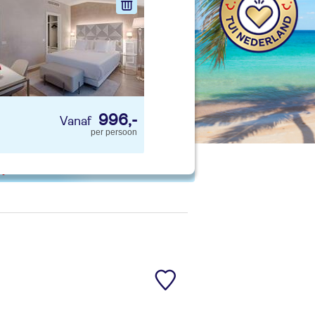
nd jouw ideale vakantie
Zoeken
996,-
per persoon
 p. kind