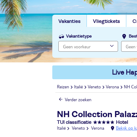
Vakanties
Vliegtickets
C
Vakantietype
Bes
Live Hap
Reizen
Italië
Veneto
Verona
NH Col
Verder zoeken
NH Collection Pala
TUI classificatie
Hotel
Italië
Veneto
Verona
Bekijk op k