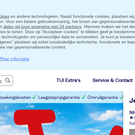
okies
en andere technologieën. Naast functionele cookies, plaatsen wij
ten. Voor een betere gebruikservaring, het tonen van gepersonaliseerd
en
delen wij jouw gegevens met 24 partners
. Hiermee maken we het der
s te tonen. Door op “Accepteer cookies” te klikken geef je toestemmin
technologieën om persoonlijke data te verzamelen. Je kunt je toestem
eigeren” plaatsen wij enkel noodzakelijke technische, functionele en bep
ake van gepersonaliseerde content.
Meer informatie
TUI Extra's
Service & Contact
 boekingskosten
Laagsteprijsgarantie
Omruilgarantie
Slim
J
NH
Ita