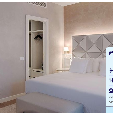
pe
All