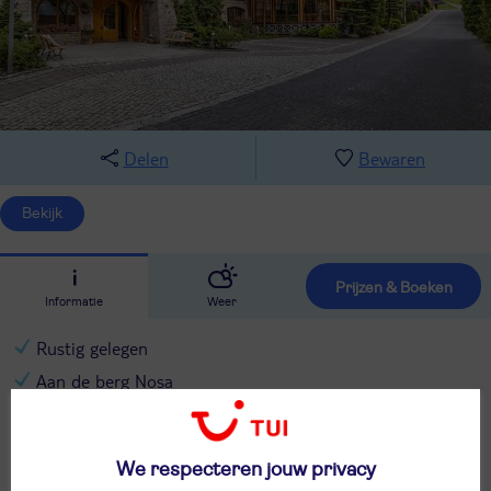
Delen
Bewaren
Bekijk
Prijzen & Boeken
Informatie
Weer
Rustig gelegen
Aan de berg Nosa
Regionale gerechten
Modern hotel
We respecteren jouw privacy
Speelplaats