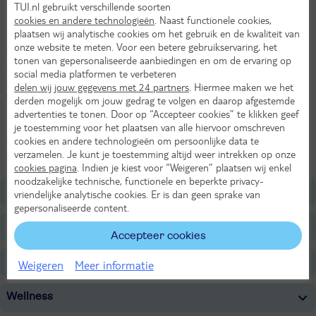
TUI.nl gebruikt verschillende soorten
Heerlijke sauna
cookies en andere technologieën
. Naast functionele cookies,
plaatsen wij analytische cookies om het gebruik en de kwaliteit van
In het Poolse drop Zakopane ligt Nosalowy Dwor. De kamers zijn
onze website te meten. Voor een betere gebruikservaring, het
strak, modern en met houten materialen wat de kamer erg sfeervol
tonen van gepersonaliseerde aanbiedingen en om de ervaring op
maakt. Alle kamers hebben een minibar, koelkast en een kluis. Eten
social media platformen te verbeteren
doe je in het restaurant Grand. Hier proef je de Poolse en
delen wij jouw gegevens met 24 partners
. Hiermee maken we het
wereldwijde gerechten. Heerlijk een drankje doen doe je in de Sport
derden mogelijk om jouw gedrag te volgen en daarop afgestemde
Bar Lobby. Genieten van prachtig uitzicht kan in Panoramika Café.
advertenties te tonen. Door op “Accepteer cookies” te klikken geef
Daag iemand uit voor een potje biljart. Ga tot het uiterste in de
je toestemming voor het plaatsen van alle hiervoor omschreven
cookies en andere technologieën om persoonlijke data te
fitnessruimte. Of neem een verfrissende duik in het zwembad. De
verzamelen. Je kunt je toestemming altijd weer intrekken op onze
kinderen vermaken zich in het speelkasteel.
cookies pagina
. Indien je kiest voor “Weigeren” plaatsen wij enkel
noodzakelijke technische, functionele en beperkte privacy-
Ligging
vriendelijke analytische cookies. Er is dan geen sprake van
gepersonaliseerde content.
Faciliteiten
Accepteer cookies
Restaurants/Bars
Weigeren
Meer informatie
Wellness