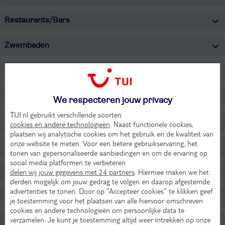
Restaurants/Bars
Zwembaden
Strand
Wellness
We respecteren jouw privacy
TUI.nl gebruikt verschillende soorten
Sport & Activiteiten
cookies en andere technologieën
. Naast functionele cookies,
plaatsen wij analytische cookies om het gebruik en de kwaliteit van
onze website te meten. Voor een betere gebruikservaring, het
Entertainment
tonen van gepersonaliseerde aanbiedingen en om de ervaring op
social media platformen te verbeteren
Voor de kinderen
delen wij jouw gegevens met 24 partners
. Hiermee maken we het
derden mogelijk om jouw gedrag te volgen en daarop afgestemde
advertenties te tonen. Door op “Accepteer cookies” te klikken geef
Onafhankelijk duurzaamheidslabel
je toestemming voor het plaatsen van alle hiervoor omschreven
cookies en andere technologieën om persoonlijke data te
verzamelen. Je kunt je toestemming altijd weer intrekken op onze
Overige informatie