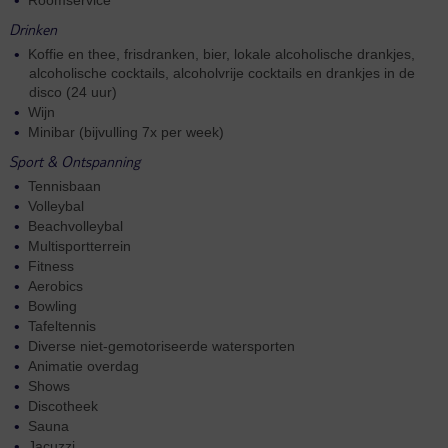
Drinken
Koffie en thee, frisdranken, bier, lokale alcoholische drankjes,
alcoholische cocktails, alcoholvrije cocktails en drankjes in de
disco (24 uur)
Wijn
Minibar (bijvulling 7x per week)
Sport & Ontspanning
Tennisbaan
Volleybal
Beachvolleybal
Multisportterrein
Fitness
Aerobics
Bowling
Tafeltennis
Diverse niet-gemotoriseerde watersporten
Animatie overdag
Shows
Discotheek
Sauna
Jacuzzi