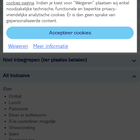
cookies pagina
. Indien je kiest voor “Weigeren” plaatsen wij enkel
noodzakelijke technische, functionele en beperkte privacy-
Ook fijn om te weten
vriendelijke analytische cookies. Er is dan geen sprake van
gepersonaliseerde content.
Verzorging
Accepteer cookies
Belangrijke informatie
Weigeren
Meer informatie
Niet Inbegrepen (ter plaatse betalen)
All Inclusive
Eten
Ontbijt
Lunch
Patisserie
Diner in buffetvorm
À-la-cartediner mogelijk
Showcooking
Ijsjes
Roomservice