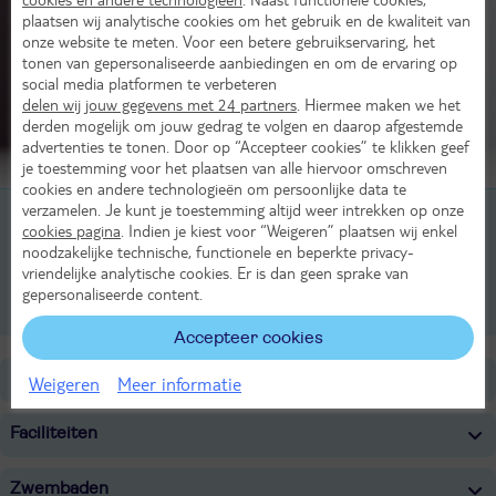
plaatsen wij analytische cookies om het gebruik en de kwaliteit van
onze website te meten. Voor een betere gebruikservaring, het
tonen van gepersonaliseerde aanbiedingen en om de ervaring op
social media platformen te verbeteren
delen wij jouw gegevens met 24 partners
. Hiermee maken we het
derden mogelijk om jouw gedrag te volgen en daarop afgestemde
advertenties te tonen. Door op “Accepteer cookies” te klikken geef
Beoordeling van 4 TUI-gasten
je toestemming voor het plaatsen van alle hiervoor omschreven
cookies en andere technologieën om persoonlijke data te
verzamelen. Je kunt je toestemming altijd weer intrekken op onze
2-kamer appartement, 1-4 pers
cookies pagina
. Indien je kiest voor “Weigeren” plaatsen wij enkel
noodzakelijke technische, functionele en beperkte privacy-
3-kamer appartement, 1-6 pers
vriendelijke analytische cookies. Er is dan geen sprake van
gepersonaliseerde content.
2-kamer appartement, Cabine, 1-6 pers
Accepteer cookies
Ligging
Weigeren
Meer informatie
Faciliteiten
Zwembaden