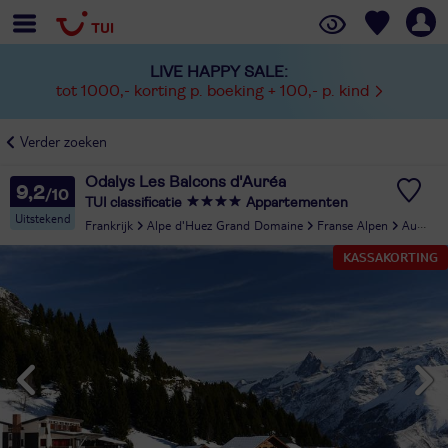
LIVE HAPPY SALE:
tot 1000,- korting p. boeking + 100,- p. kind
Verder zoeken
Odalys Les Balcons d'Auréa
9,2
TUI classificatie
Appartementen
Uitstekend
Frankrijk
Alpe d'Huez Grand Domaine
Franse Alpen
Auris en Oisans
KASSAKORTING