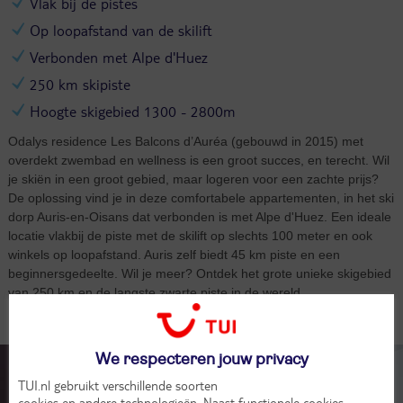
Vlak bij de pistes
Op loopafstand van de skilift
Verbonden met Alpe d'Huez
250 km skipiste
Hoogte skigebied 1300 - 2800m
Odalys residence Les Balcons d’Auréa (gebouwd in 2015) met
overdekt zwembad en wellness is een groot succes, en terecht. Wil
je skiën in een groot gebied, maar logeren voor een zachte prijs?
De oplossing vind je in deze comfortabele appartementen, in het ski
dorp Auris-en-Oisans dat verbonden is met Alpe d'Huez. Een ideale
locatie vlakbij de piste met de skilift op slechts 100 meter en ook
winkels op loopafstand. Auris zelf biedt 45 km piste en een
beginnersgedeelte. Wil je meer? Ontdek het grote unieke skigebied
van 250 km en de langste zwarte piste in de wereld.
Kamers (3)
We respecteren jouw privacy
TUI.nl gebruikt verschillende soorten
cookies en andere technologieën
. Naast functionele cookies,