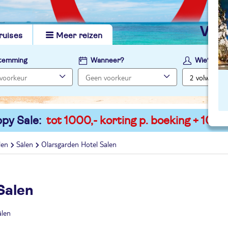
vi
ruises
Meer reizen
temming
Wanneer?
Wie?
py Sale:
tot 1000,- korting p. boeking + 100,-
len
Sälen
Olarsgarden Hotel Salen
Salen
älen