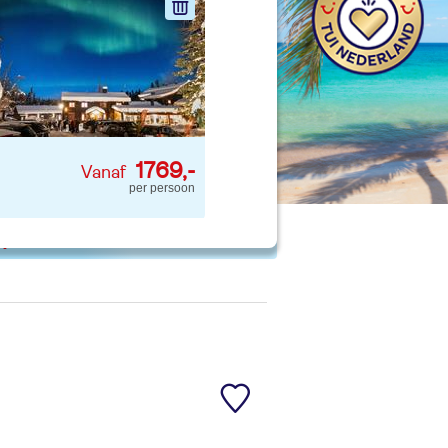
nd jouw ideale vakantie
Zoeken
1769,-
per persoon
 p. kind