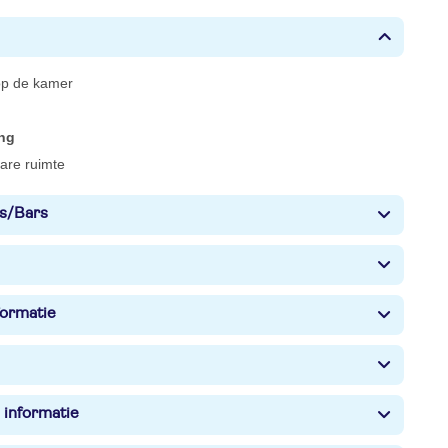
 op de kamer
ing
bare ruimte
s/Bars
formatie
 informatie