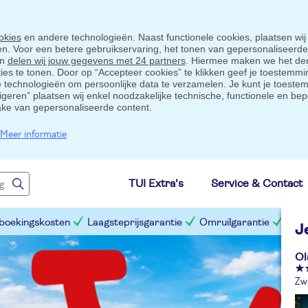
okies
en andere technologieën. Naast functionele cookies, plaatsen wij
ten. Voor een betere gebruikservaring, het tonen van gepersonaliseerd
en
delen wij jouw gegevens met 24 partners
. Hiermee maken we het der
s te tonen. Door op “Accepteer cookies” te klikken geef je toestemmin
technologieën om persoonlijke data te verzamelen. Je kunt je toestem
eigeren” plaatsen wij enkel noodzakelijke technische, functionele en bep
ake van gepersonaliseerde content.
Meer informatie
TUI Extra's
Service & Contact
 boekingskosten
Laagsteprijsgarantie
Omruilgarantie
Slim
J
Ol
Zw