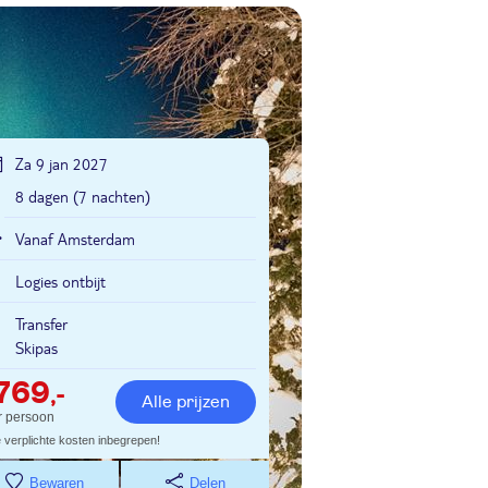
Za 9 jan 2027
8 dagen (7 nachten)
Vanaf Amsterdam
Logies ontbijt
Transfer
Skipas
769
,-
Alle prijzen
r persoon
e verplichte kosten inbegrepen!
Bewaren
Delen