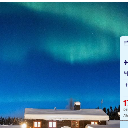
1
pe
All