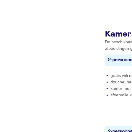
Kamer
De beschikbaa
afbeeldingen g
2-persoons
gratis wifi e
douche, haa
kamer met 
sfeervolle 
2-persoons