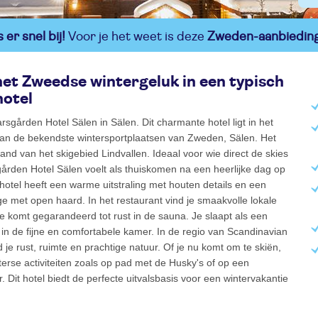
er snel bij!
Voor je het weet is deze
Zweden-aanbiedin
et Zweedse wintergeluk in een typisch
otel
rsgården Hotel Sälen in Sälen. Dit charmante hotel ligt in het
van de bekendste wintersportplaatsen van Zweden, Sälen. Het
stand van het skigebied Lindvallen. Ideaal voor wie direct de skies
gården Hotel Sälen voelt als thuiskomen na een heerlijke dag op
 hotel heeft een warme uitstraling met houten details en een
ge met open haard. In het restaurant vind je smaakvolle lokale
e komt gegarandeerd tot rust in de sauna. Je slaapt als een
n de fijne en comfortabele kamer. In de regio van Scandinavian
 je rust, ruimte en prachtige natuur. Of je nu komt om te skiën,
erse activiteiten zoals op pad met de Husky's of op een
 Dit hotel biedt de perfecte uitvalsbasis voor een wintervakantie