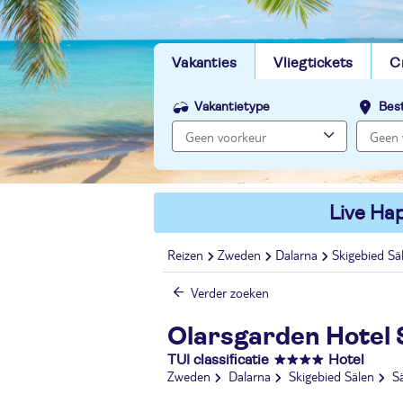
Vakanties
Vliegtickets
C
Vakantietype
Bes
Live Hap
Reizen
Zweden
Dalarna
Skigebied Sä
Verder zoeken
Olarsgarden Hotel 
TUI classificatie
Hotel
Zweden
Dalarna
Skigebied Sälen
S