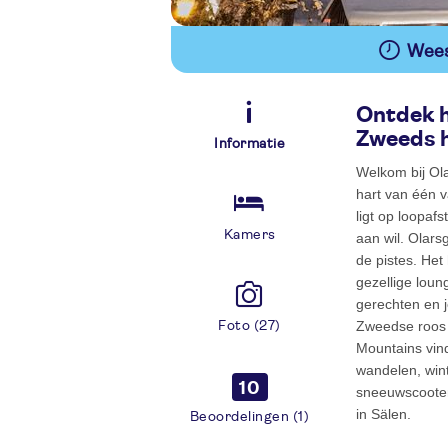
Wees 
Ontdek h
Zweeds h
Informatie
Welkom bij Ola
hart van één 
ligt op loopaf
Kamers
aan wil. Olars
de pistes. Het
gezellige loun
gerechten en j
Zweedse roos i
Foto (27)
Mountains vind
wandelen, wint
10
sneeuwscooter.
in Sälen.
Beoordelingen (1)