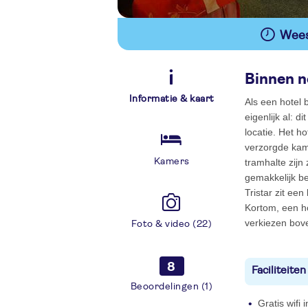
Wees 
Binnen n
Informatie & kaart
Als een hotel 
eigenlijk al: 
locatie. Het h
verzorgde kame
Kamers
tramhalte zijn
gemakkelijk be
Tristar zit ee
Kortom, een ho
verkiezen bove
Foto & video (22)
8
Faciliteiten
Beoordelingen (1)
Gratis wifi