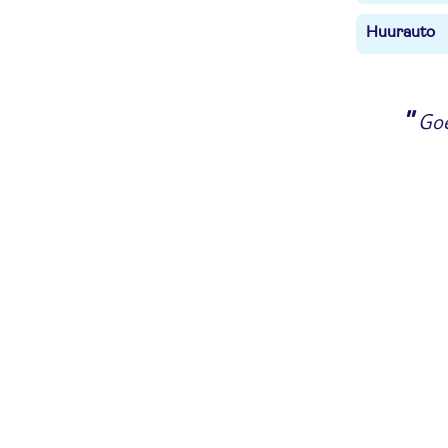
Huurauto
"
Goe