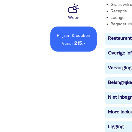
Gratis wifi
Receptie
Lounge
Weer
Bagagerui
Prijzen
& boeken
Restaurant
215,-
vanaf
Overige in
Verzorging
Belangrijke
Niet Inbegr
More Inclu
Ligging