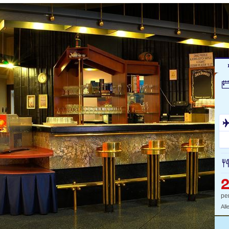
2
pe
All