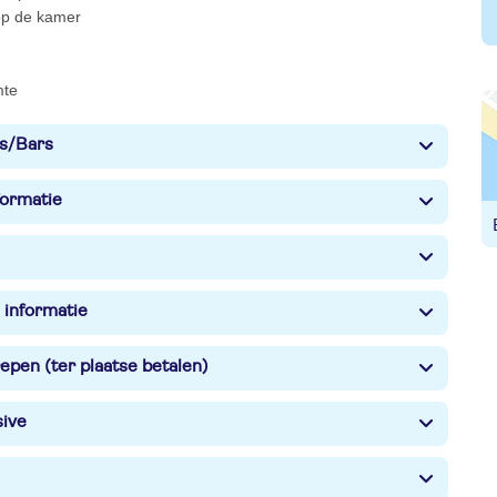
 op de kamer
mte
s/Bars
formatie
 informatie
epen (ter plaatse betalen)
sive