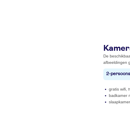
Kamer
De beschikbaa
afbeeldingen g
2-persoons
gratis wifi,
badkamer me
slaapkamer