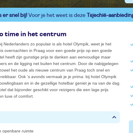
er snel bij!
Voor je het weet is deze
Tsjechië-aanbiedin
o time in het centrum
bij Nederlanders zo populair is als hotel Olympik, weet je het
dit is overnachten in Praag voor een goede prijs op een goede
otel heeft zijn gunstige prijs te danken aan eenvoudige maar
rs en de ligging net buiten het centrum. Door de nabijgelegen
 zowel het oude als nieuwe centrum van Praag toch snel en
reikbaar. Ook ’s avonds vermaak je je prima: bij hotel Olympik
n bowlingbaan en in de gezellige hotelbar geniet je na van de dag.
tel dat bijzonder geschikt voor reizigers die een lage prijs
n luxe of comfort.
 in openbare ruimte