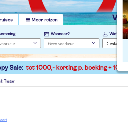
vi
ruises
Meer reizen
temming
Wanneer?
Wie?
py Sale:
tot 1000,- korting p. boeking + 100,-
k Tristar
kaart