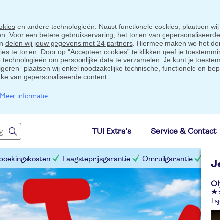
okies
en andere technologieën. Naast functionele cookies, plaatsen wij
ten. Voor een betere gebruikservaring, het tonen van gepersonaliseerd
en
delen wij jouw gegevens met 24 partners
. Hiermee maken we het der
s te tonen. Door op “Accepteer cookies” te klikken geef je toestemmin
technologieën om persoonlijke data te verzamelen. Je kunt je toestem
eigeren” plaatsen wij enkel noodzakelijke technische, functionele en bep
ake van gepersonaliseerde content.
Meer informatie
TUI Extra's
Service & Contact
 boekingskosten
Laagsteprijsgarantie
Omruilgarantie
Slim
J
Ol
Tsj