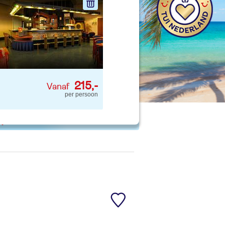
nd jouw ideale vakantie
Zoeken
215,-
per persoon
 p. kind