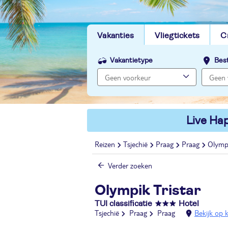
Vakanties
Vliegtickets
C
Vakantietype
Bes
Live Hap
Reizen
Tsjechië
Praag
Praag
Olympi
Verder zoeken
Olympik Tristar
TUI classificatie
Hotel
Tsjechië
Praag
Praag
Bekijk op 