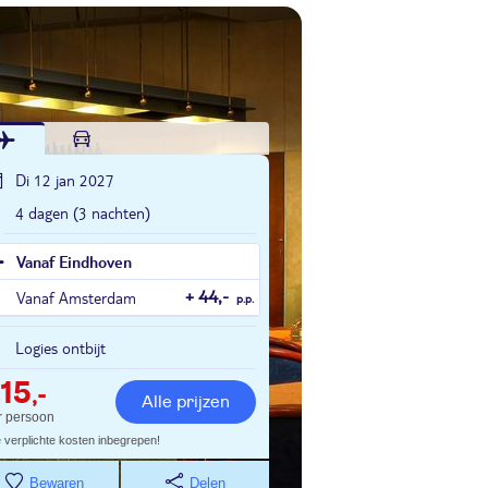
Di 12 jan 2027
4 dagen (3 nachten)
Vanaf Eindhoven
Vanaf Amsterdam
+ 44,-
p.p.
Logies ontbijt
15
,-
Alle prijzen
r persoon
e verplichte kosten inbegrepen!
Bewaren
Delen