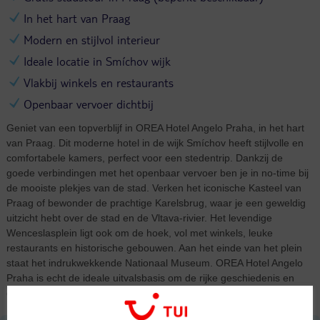
In het hart van Praag
Modern en stijlvol interieur
Ideale locatie in Smíchov wijk
Vlakbij winkels en restaurants
Openbaar vervoer dichtbij
Geniet van een topverblijf in OREA Hotel Angelo Praha, in het hart
van Praag. Dit moderne hotel in de wijk Smíchov heeft stijlvolle en
comfortabele kamers, perfect voor een stedentrip. Dankzij de
goede verbindingen met het openbaar vervoer ben je in no-time bij
de mooiste plekjes van de stad. Verken het iconische Kasteel van
Praag of bewonder de prachtige Karelsbrug, waar je een geweldig
uitzicht hebt over de stad en de Vltava-rivier. Het levendige
Wenceslasplein ligt ook om de hoek, vol met winkels, leuke
restaurants en historische gebouwen. Aan het einde van het plein
staat het indrukwekkende Nationaal Museum. OREA Hotel Angelo
Praha is echt de ideale uitvalsbasis om de rijke geschiedenis en
cultuur van Tsjechië te ontdekken.