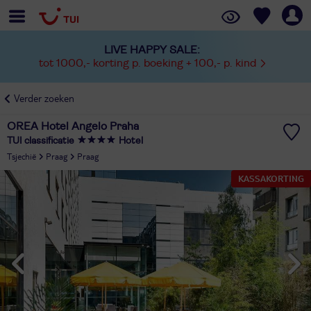
LIVE HAPPY SALE:
tot 1000,- korting p. boeking + 100,- p. kind
Verder zoeken
OREA Hotel Angelo Praha
TUI classificatie
Hotel
Tsjechië
Praag
Praag
KASSAKORTING