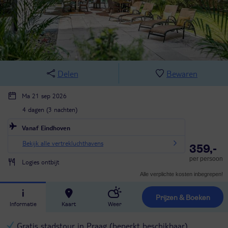
Delen
Bewaren
Ma 21 sep 2026
4 dagen (3 nachten)
Vanaf Eindhoven
Bekijk alle vertrekluchthavens
359,-
per persoon
Logies ontbijt
Alle verplichte kosten inbegrepen!
Prijzen & Boeken
Informatie
Kaart
Weer
Gratis stadstour in Praag (beperkt beschikbaar)