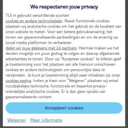
Ligging
We respecteren jouw privacy
TUI.nl gebruikt verschillende soorten
Faciliteiten
cookies en andere technologieën
. Naast functionele cookies,
plaatsen wij analytische cookies om het gebruik en de kwaliteit van
onze website te meten. Voor een betere gebruikservaring, het
Restaurants/Bars
tonen van gepersonaliseerde aanbiedingen en om de ervaring op
social media platformen te verbeteren
Wellness
delen wij jouw gegevens met 24 partners
. Hiermee maken we het
derden mogelijk om jouw gedrag te volgen en daarop afgestemde
advertenties te tonen. Door op “Accepteer cookies” te klikken geef
Sport & Activiteiten
je toestemming voor het plaatsen van alle hiervoor omschreven
cookies en andere technologieën om persoonlijke data te
Voor de kinderen
verzamelen. Je kunt je toestemming altijd weer intrekken op onze
cookies pagina
. Indien je kiest voor “Weigeren” plaatsen wij enkel
noodzakelijke technische, functionele en beperkte privacy-
Overige informatie
vriendelijke analytische cookies. Er is dan geen sprake van
gepersonaliseerde content.
Verzorging
Accepteer cookies
Belangrijke informatie
Weigeren
Meer informatie