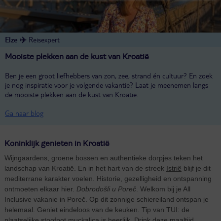
Elze ✈️
Reisexpert
Mooiste plekken aan de kust van Kroatië
Ben je een groot liefhebbers van zon, zee, strand én cultuur? En zoek
je nog inspiratie voor je volgende vakantie? Laat je meenemen langs
de mooiste plekken aan de kust van Kroatië.
Ga naar blog
Koninklijk genieten in Kroatië
Wijngaardens, groene bossen en authentieke dorpjes teken het
landschap van Kroatië. En in het hart van de streek
Istrië
blijf je dit
mediterrane karakter voelen. Historie, gezelligheid en ontspanning
ontmoeten elkaar hier.
Dobrodošli u Poreč
. Welkom bij je All
Inclusive vakanie in Poreč. Op dit zonnige schiereiland ontspan je
helemaal. Geniet eindeloos van de keuken. Tip van TUI: de
plaatselijke stoofpot muckalica is heerlijk. Drink deze maaltijd