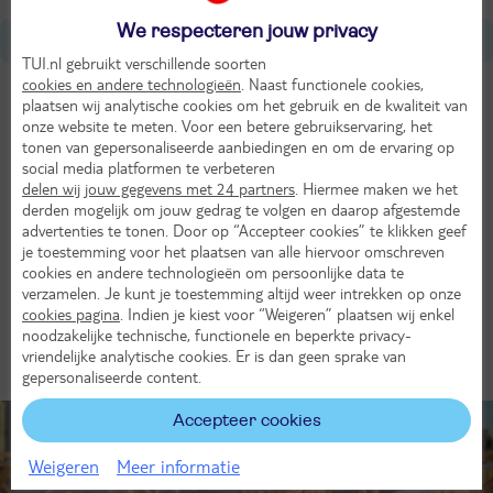
We respecteren jouw privacy
Over Kroatië
TUI.nl gebruikt verschillende soorten
cookies en andere technologieën
. Naast functionele cookies,
Tijdverschil met Nederland
plaatsen wij analytische cookies om het gebruik en de kwaliteit van
Gelijk aan NL
onze website te meten. Voor een betere gebruikservaring, het
tonen van gepersonaliseerde aanbiedingen en om de ervaring op
social media platformen te verbeteren
Munteenheid
delen wij jouw gegevens met 24 partners
. Hiermee maken we het
Euro
derden mogelijk om jouw gedrag te volgen en daarop afgestemde
advertenties te tonen. Door op “Accepteer cookies” te klikken geef
Taal
je toestemming voor het plaatsen van alle hiervoor omschreven
Kroatisch
cookies en andere technologieën om persoonlijke data te
verzamelen. Je kunt je toestemming altijd weer intrekken op onze
cookies pagina
. Indien je kiest voor “Weigeren” plaatsen wij enkel
Afstand tot Nederland
noodzakelijke technische, functionele en beperkte privacy-
1100 km
vriendelijke analytische cookies. Er is dan geen sprake van
gepersonaliseerde content.
Accepteer cookies
Tip!
Weigeren
Meer informatie