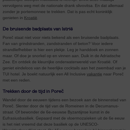
vervolgens weg met de nationale drank slivovitsa. En dat allemaal
zonder je portemonnee te trekken. Dat is pas echt koninklijk
genieten in
Kroatië
.
De bruisende badplaats van Istrië
Poreč staat niet voor niets bekend als een bruisende badplaats.
Fan van grindstranden, zandstranden of beton? Voor iedere
strandliefhebber is hier een plekje. Leg je handdoek en zonnen
maar. Of doe je snorkel op en vinnen aan. Duik in de Adriatische
Zee. En ontdek de kleurrijke onderwaterwereld van Kroatië. Of
geniet eindeloos van de heerlijke cocktails aan het zwembad van je
TUI hotel. Je boekt natuurlijk een All Inclusive
vakantie
naar Poreč
met een reden.
Trekken door de tijd in Poreč
Wandel door de eeuwen tijdens een bezoek aan de binnenstad van
Poreč. Slenter door de tijd van de Romeinen in de Decumanus-
straat. Of bewonder de 6e-eeuwse Byzantijnse kunst in de
Eufrasiusbasiliek. Gepaard met de vloermozaïeken uit de 6e eeuw
is het niet vreemd dat deze basiliek op de UNESCO-