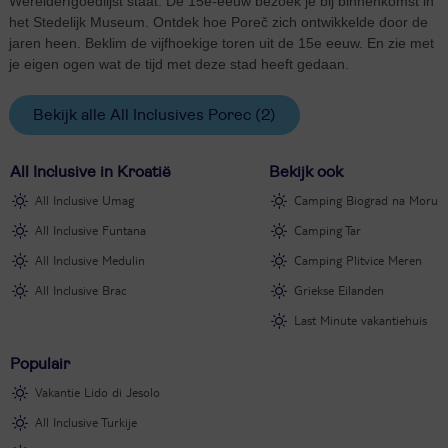
Werelderfgoedlijst staat. De 15e-eeuw bezoek je bij binnenkomst in
het Stedelijk Museum. Ontdek hoe Poreč zich ontwikkelde door de
jaren heen. Beklim de vijfhoekige toren uit de 15e eeuw. En zie met
je eigen ogen wat de tijd met deze stad heeft gedaan.
Bekijk alle All Inclusives Porec
(2)
All Inclusive in Kroatië
Bekijk ook
All Inclusive Umag
Camping Biograd na Moru
All Inclusive Funtana
Camping Tar
All Inclusive Medulin
Camping Plitvice Meren
All Inclusive Brac
Griekse Eilanden
Last Minute vakantiehuis
Populair
Vakantie Lido di Jesolo
All Inclusive Turkije