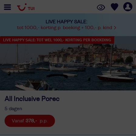
LIVE HAPPY SALE:
tot 1000,- korting p. boeking + 100,- p. kind
LIVE HAPPY SALE: TOT WEL 1000,- KORTING PER BOEKDING
All Inclusive Porec
5 dagen
378,-