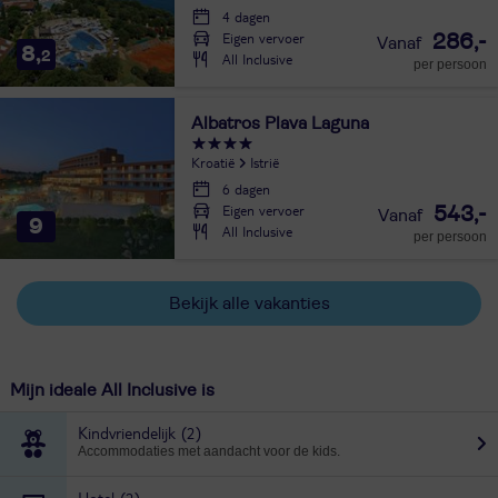
4 dagen
Eigen vervoer
286,-
8,
2
All Inclusive
per persoon
Albatros Plava Laguna
Kroatië
Istrië
6 dagen
Eigen vervoer
543,-
9
All Inclusive
per persoon
Bekijk alle vakanties
Mijn ideale All Inclusive is
Kindvriendelijk
(2)
Accommodaties met aandacht voor de kids.
Hotel
(2)