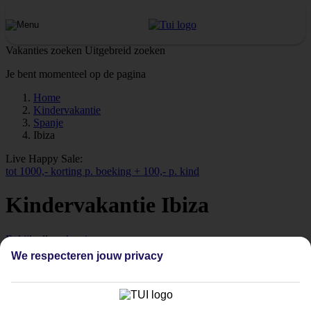
Vakanties zoeken
Uitgebreid zoeken
Je bent momenteel op de pagina
Home
Kindervakantie
Spanje
Ibiza
Live Happy Sale:
tot 1000,- korting p. boeking + 100,- p. kind
Kindervakantie Ibiza
Bekijk alle vakanties
We respecteren jouw privacy
Kindervakantie Ibiza
Veel qualitytime samen
Samen de Spaanse cultuur ontdekken