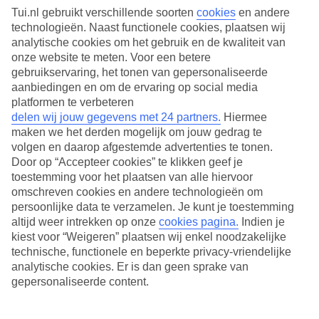
Tui.nl gebruikt verschillende soorten
cookies
en andere
Uren spetterplezier gegarandeerd
technologieën. Naast functionele cookies, plaatsen wij
analytische cookies om het gebruik en de kwaliteit van
Kindvriendeljke hotels en appartementen
onze website te meten. Voor een betere
gebruikservaring, het tonen van gepersonaliseerde
aanbiedingen en om de ervaring op social media
platformen te verbeteren
delen wij jouw gegevens met 24 partners.
Hiermee
maken we het derden mogelijk om jouw gedrag te
volgen en daarop afgestemde advertenties te tonen.
Door op “Accepteer cookies” te klikken geef je
toestemming voor het plaatsen van alle hiervoor
omschreven cookies en andere technologieën om
persoonlijke data te verzamelen. Je kunt je toestemming
altijd weer intrekken op onze
cookies pagina.
Indien je
kiest voor “Weigeren” plaatsen wij enkel noodzakelijke
technische, functionele en beperkte privacy-vriendelijke
analytische cookies. Er is dan geen sprake van
gepersonaliseerde content.
Live Happy Sale: tot wel 1000,- korting per boekding