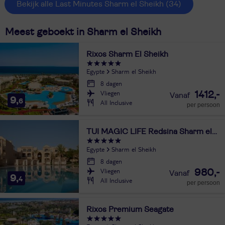
Bekijk alle Last Minutes Sharm el Sheikh
(34)
Meest geboekt in Sharm el Sheikh
Rixos Sharm El Sheikh
Egypte
Sharm el Sheikh
8 dagen
Vliegen
1412,-
9,
6
All Inclusive
per persoon
TUI MAGIC LIFE Redsina Sharm el Sheikh
Egypte
Sharm el Sheikh
8 dagen
Vliegen
980,-
9,
4
All Inclusive
per persoon
Rixos Premium Seagate