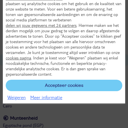
plaatsen wij analytische cookies om het gebruik en de kwaliteit van
onze website te meten. Voor een betere gebruikservaring, het
tonen van gepersonaliseerde aanbiedingen en om de ervaring op
social media platformen te verbeteren
delen wij jouw gegevens met 24 partners
. Hiermee maken we het
derden mogelijk om jouw gedrag te volgen en daarop afgestemde
Na'ama Bay
(4)
advertenties te tonen. Door op “Accepteer cookies” te klikken geef
je toestemming voor het plaatsen van alle hiervoor omschreven
cookies en andere technologieën om persoonlijke data te
verzamelen. Je kunt je toestemming altijd weer intrekken op onze
cookies pagina
. Indien je kiest voor “Weigeren” plaatsen wij enkel
Over Egypte
noodzakelijke technische, functionele en beperkte privacy-
vriendelijke analytische cookies. Er is dan geen sprake van
gepersonaliseerde content.
Tijdverschil met Nederland
Wintertijd: 1 uur later dan in NL
Accepteer cookies
Zomertijd: geen tijdsverschil met NL
Weigeren
Meer informatie
Hoofdstad van Egypte
Caïro
Munteenheid
Egyptische pond (EGP)