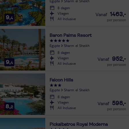
Egypte
Sharm el Sheikh
8 dagen
Vliegen
1463,-
9,
4
All Inclusive
per persoon
Baron Palms Resort
Egypte
Sharm el Sheikh
8 dagen
Vliegen
952,-
9,
4
All Inclusive
per persoon
Falcon Hills
Egypte
Sharm el Sheikh
8 dagen
Vliegen
598,-
8,
2
All Inclusive
per persoon
Pickalbatros Royal Moderna