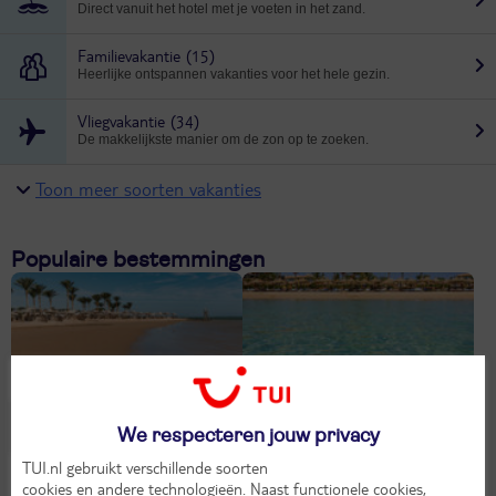
Direct vanuit het hotel met je voeten in het zand.
Familievakantie
(15)
Heerlijke ontspannen vakanties voor het hele gezin.
Vliegvakantie
(34)
De makkelijkste manier om de zon op te zoeken.
Toon meer soorten vakanties
Populaire bestemmingen
Nabq Bay
(12)
Sharm el Sheikh
(10)
We respecteren jouw privacy
TUI.nl gebruikt verschillende soorten
cookies en andere technologieën
. Naast functionele cookies,