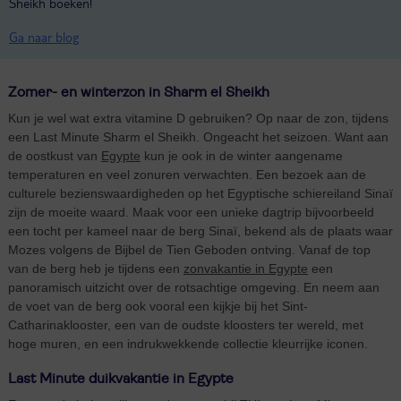
Sheikh boeken!
Ga naar blog
Zomer- en winterzon in Sharm el Sheikh
Kun je wel wat extra vitamine D gebruiken? Op naar de zon, tijdens
een Last Minute Sharm el Sheikh. Ongeacht het seizoen. Want aan
de oostkust van
Egypte
kun je ook in de winter aangename
temperaturen en veel zonuren verwachten. Een bezoek aan de
culturele bezienswaardigheden op het Egyptische schiereiland Sinaï
zijn de moeite waard. Maak voor een unieke dagtrip bijvoorbeeld
een tocht per kameel naar de berg Sinaï, bekend als de plaats waar
Mozes volgens de Bijbel de Tien Geboden ontving. Vanaf de top
van de berg heb je tijdens een
zonvakantie in Egypte
een
panoramisch uitzicht over de rotsachtige omgeving. En neem aan
de voet van de berg ook vooral een kijkje bij het Sint-
Catharinaklooster, een van de oudste kloosters ter wereld, met
hoge muren, en een indrukwekkende collectie kleurrijke iconen.
Last Minute duikvakantie in Egypte