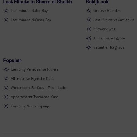
wereld: het Sint-Catharinaklooster.
Last Minute in Sharm el Sheikh
Bekijk ook
diverse excursies in Sharm el Sheikh te boeken.
Last minute Nabq Bay
Griekse Eilanden
Last minute Na'ama Bay
Last Minute vakantiehuis
Midweek weg
All Inclusive Egypte
Vakantie Hurghada
Populair
Camping Venetiaanse Rivièra
All Inclusive Egeïsche Kust
Wintersport Serfaus - Fiss - Ladis
Appartement Toscaanse Kust
Camping Noord-Spanje