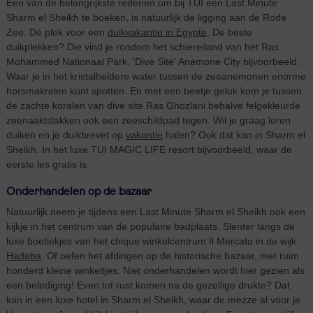
Een van de belangrijkste redenen om bij TUI een Last Minute
Sharm el Sheikh te boeken, is natuurlijk de ligging aan de Rode
Zee. Dé plek voor een
duikvakantie in Egypte
. De beste
duikplekken? Die vind je rondom het schiereiland van het Ras
Mohammed Nationaal Park. 'Dive Site' Anemone City bijvoorbeeld.
Waar je in het kristalheldere water tussen de zeeanemonen enorme
horsmakrelen kunt spotten. En met een beetje geluk kom je tussen
de zachte koralen van dive site Ras Ghozlani behalve felgekleurde
zeenaaktslakken ook een zeeschildpad tegen. Wil je graag leren
duiken en je duikbrevet op
vakantie
halen? Ook dat kan in Sharm el
Sheikh. In het luxe TUI MAGIC LIFE resort bijvoorbeeld, waar de
eerste les gratis is.
Onderhandelen op de bazaar
Natuurlijk neem je tijdens een Last Minute Sharm el Sheikh ook een
kijkje in het centrum van de populaire badplaats. Slenter langs de
luxe boetiekjes van het chique winkelcentrum Il Mercato in de wijk
Hadaba
. Of oefen het afdingen op de historische bazaar, met ruim
honderd kleine winkeltjes. Niet onderhandelen wordt hier gezien als
een belediging! Even tot rust komen na de gezellige drukte? Dat
kan in een luxe hotel in Sharm el Sheikh, waar de mezze al voor je