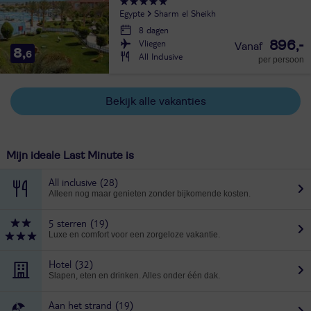
Egypte
Sharm el Sheikh
8 dagen
Vliegen
896,-
8,
6
All Inclusive
per persoon
Bekijk alle vakanties
Mijn ideale Last Minute is
All inclusive
(28)
Alleen nog maar genieten zonder bijkomende kosten.
5 sterren
(19)
Luxe en comfort voor een zorgeloze vakantie.
Hotel
(32)
Slapen, eten en drinken. Alles onder één dak.
Aan het strand
(19)