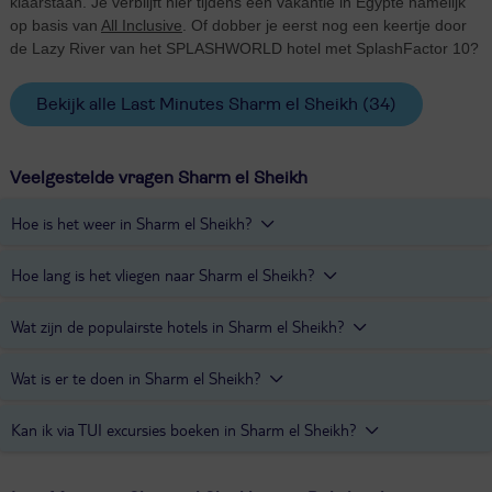
klaarstaan. Je verblijft hier tijdens een vakantie in Egypte namelijk
op basis van
All Inclusive
. Of dobber je eerst nog een keertje door
de Lazy River van het SPLASHWORLD hotel met SplashFactor 10?
Bekijk alle Last Minutes Sharm el Sheikh
(34)
Veelgestelde vragen Sharm el Sheikh
Hoe is het weer in Sharm el Sheikh?
Sharm el Sheikh heeft een woestijnklimaat. Gedurende het hele
Hoe lang is het vliegen naar Sharm el Sheikh?
jaar komt de maximum temperatuur niet onder de 20 graden. In de
maanden mei tot en met oktober ligt de temperatuur tussen de 30
Vanaf Schiphol naar Sharm el Sheikh is het circa 5,5 uur vliegen.
Wat zijn de populairste hotels in Sharm el Sheikh?
en de 40 graden.
De populairste hotels in Sharm el Sheikh zijn
TUI MAGIC LIFE
Wat is er te doen in Sharm el Sheikh?
Sharm el Sheikh
,
Rixos Sharm El Sheikh
en
Royal Albatros
Moderna
.
De ligging aan de Rode Zee maakt het de ideale plek voor een
Kan ik via TUI excursies boeken in Sharm el Sheikh?
duikvakantie. Slenter over de historische bazaar en oefen het
afdingen of neem een kijkje bij een van de oudste kloosters ter
Ja, dat kan. Op
het Excursies & Activiteiten platform van TUI
zijn