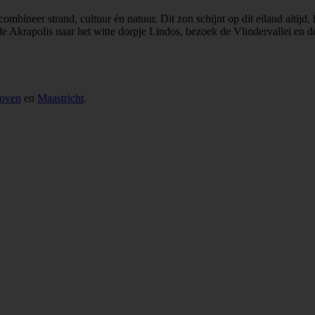
mbineer strand, cultuur én natuur. Dit zon schijnt op dit eiland altijd,
 Akrapolis naar het witte dorpje Lindos, bezoek de Vlindervallei en de
oven
en
Maastricht
.