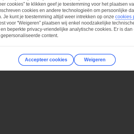
er cookies” te klikken geef je toestemming voor het plaatsen va
mschreven cookies en andere technologieën om persoonlijke da
 Je kunt je toestemming altijd weer intrekken op onze
cookies 
iest voor “Weigeren” plaatsen wij enkel noodzakelijke technisch
 en beperkte privacy-vriendelijke analytische cookies. Er is dan
 gepersonaliseerde content.
Accepteer cookies
Weigeren