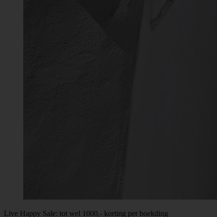
Live Happy Sale: tot wel 1000,- korting per boekding