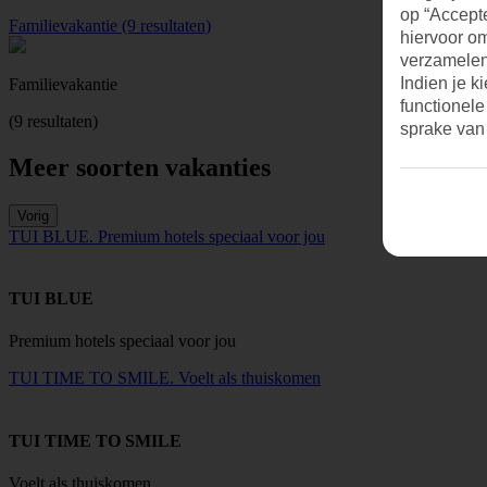
op “Accepte
Familievakantie (9 resultaten)
hiervoor o
verzamelen.
Indien je k
Familievakantie
functionele
(9 resultaten)
sprake van
Meer soorten vakanties
Vorig
TUI BLUE. Premium hotels speciaal voor jou
TUI BLUE
Premium hotels speciaal voor jou
TUI TIME TO SMILE. Voelt als thuiskomen
TUI TIME TO SMILE
Voelt als thuiskomen