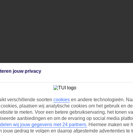
teren jouw privacy
uikt verschillende soorten
cookies
en andere technologieën. Na
 cookies, plaatsen wij analytische cookies om het gebruik en de 
bsite te meten. Voor een betere gebruikservaring, het tonen v
iseerde aanbiedingen en om de ervaring op social media platfo
delen wij jouw gegevens met 24 partners.
Hiermee maken we h
m jouw gedrag te volgen en daarop afgestemde advertenties te 