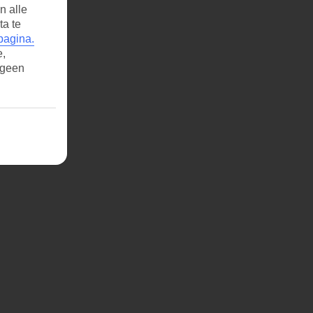
n alle
ta te
pagina.
e,
 geen