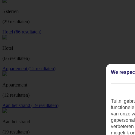
5 sterren
(29 resultaten)
Hotel (66 resultaten)
Hotel
(66 resultaten)
Appartement (12 resultaten)
We respec
Appartement
(12 resultaten)
Tui.nl gebr
Aan het strand (19 resultaten)
functionele
van onze we
gepersonal
Aan het strand
verbeteren
(19 resultaten)
mogelijk o