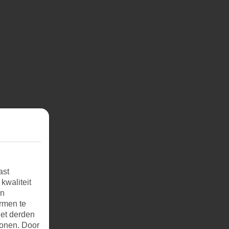
ast
kwaliteit
an
rmen te
et derden
tonen. Door