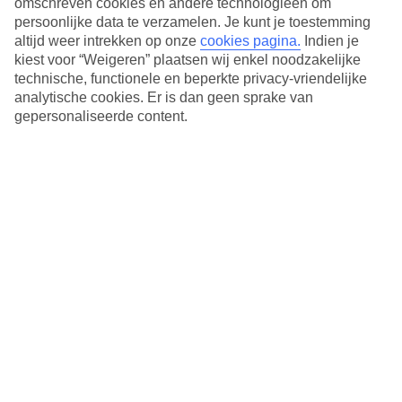
omschreven cookies en andere technologieën om
oplopen naar 22 graden! En op het beroemde Zlatni Rat strand, ook
persoonlijke data te verzamelen. Je kunt je toestemming
wel de 'Gouden Hoorn' genoemd, is vast een plek voor je vrij. En
anders kun je altijd nog heerlijk 'hoppen' naar een van de andere
altijd weer intrekken op onze
cookies pagina.
Indien je
Kroatische eilanden: Solta of Hvar.
kiest voor “Weigeren” plaatsen wij enkel noodzakelijke
technische, functionele en beperkte privacy-vriendelijke
Vertrek vanaf je favoriete luchthaven
analytische cookies. Er is dan geen sprake van
gepersonaliseerde content.
Wij vliegen naar Brac vanaf
Amsterdam
,
Düsseldorf
en
Rotterdam
.
Meest geboekt in Brac
Bekijk alle Last Minutes Brac
Mijn ideale Last Minute is
Hotel (4 resultaten)
Hotel
(4 resultaten)
Aan het strand (1 resultaten)