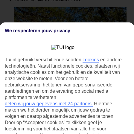
We respecteren jouw privacy
Tui.nl gebruikt verschillende soorten
cookies
en andere
technologieën. Naast functionele cookies, plaatsen wij
analytische cookies om het gebruik en de kwaliteit van
onze website te meten. Voor een betere
gebruikservaring, het tonen van gepersonaliseerde
aanbiedingen en om de ervaring op social media
platformen te verbeteren
delen wij jouw gegevens met 24 partners.
Hiermee
maken we het derden mogelijk om jouw gedrag te
Live Happy Sale: tot wel 1000,- korting per boekding
volgen en daarop afgestemde advertenties te tonen.
Een Last Minute naar Brac is een unieke kans om op korte termijn te
Door op “Accepteer cookies” te klikken geef je
genieten van de eerste voorjaarszon. Op het Kroatische eiland Brac,
toestemming voor het plaatsen van alle hiervoor
gelegen in Midden-Dalmatië kan het kwik in de maand mei al