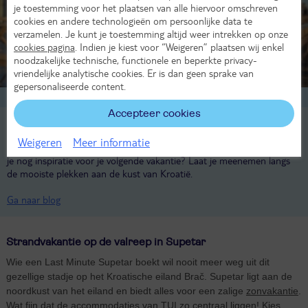
Tip!
je toestemming voor het plaatsen van alle hiervoor omschreven
cookies en andere technologieën om persoonlijke data te
verzamelen. Je kunt je toestemming altijd weer intrekken op onze
cookies pagina
. Indien je kiest voor “Weigeren” plaatsen wij enkel
noodzakelijke technische, functionele en beperkte privacy-
vriendelijke analytische cookies. Er is dan geen sprake van
gepersonaliseerde content.
Elze ✈️
Reisexpert
Accepteer cookies
Mooiste plekken aan de kust van Kroatië
Weigeren
Meer informatie
Ben je een groot liefhebbers van zon, zee, strand én cultuur? En zoek
je nog inspiratie voor je volgende vakantie? Laat je meenemen langs
de mooiste plekken aan de kust van Kroatië.
Ga naar blog
Strandvakantie op de valreep in Supetar
Wie een Last Minute Supetar boekt wil nooit meer weg uit dit
gezellige stadje op het Kroatische eiland Brač. Supetar ligt aan de
noordkust van het eiland en biedt alles voor een zalige
zonvakantie
.
Wat fijn dat de accommodaties van TUI zo centraal liggen! Kies