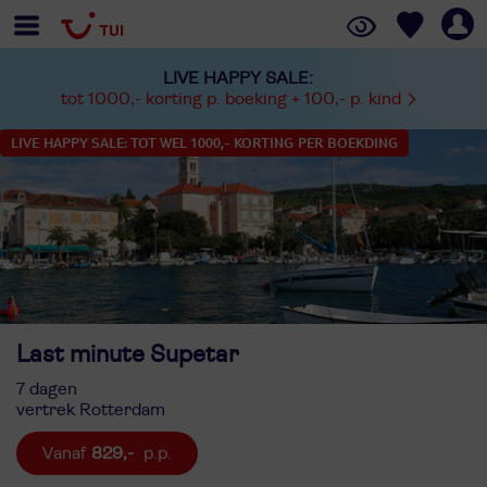
LIVE HAPPY SALE:
tot 1000,- korting p. boeking + 100,- p. kind
LIVE HAPPY SALE: TOT WEL 1000,- KORTING PER BOEKDING
Last minute Supetar
7 dagen
vertrek Rotterdam
829,-