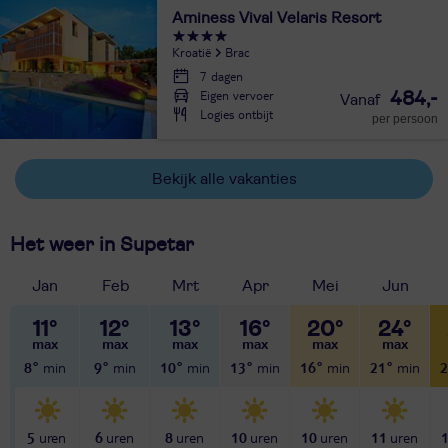
Aminess Vival Velaris Resort
Kroatië
Brac
7 dagen
Eigen vervoer
484,-
Logies ontbijt
per persoon
Bekijk alle vakanties
Het weer in Supetar
Jan
Feb
Mrt
Apr
Mei
Jun
11°
12°
13°
16°
20°
24°
8°
9°
10°
13°
16°
21°
2
5
6
8
10
10
11