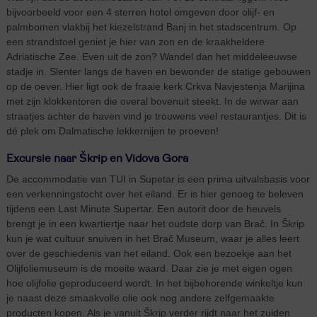
bijvoorbeeld voor een 4 sterren hotel omgeven door olijf- en
palmbomen vlakbij het kiezelstrand Banj in het stadscentrum. Op
een strandstoel geniet je hier van zon en de kraakheldere
Adriatische Zee. Even uit de zon? Wandel dan het middeleeuwse
stadje in. Slenter langs de haven en bewonder de statige gebouwen
op de oever. Hier ligt ook de fraaie kerk Crkva Navjestenja Marijina
met zijn klokkentoren die overal bovenuit steekt. In de wirwar aan
straatjes achter de haven vind je trouwens veel restaurantjes. Dit is
dé plek om Dalmatische lekkernijen te proeven!
Excursie naar Škrip en Vidova Gora
De accommodatie van TUI in Supetar is een prima uitvalsbasis voor
een verkenningstocht over het eiland. Er is hier genoeg te beleven
tijdens een Last Minute Supertar. Een autorit door de heuvels
brengt je in een kwartiertje naar het oudste dorp van Brač. In Škrip
kun je wat cultuur snuiven in het Brač Museum, waar je alles leert
over de geschiedenis van het eiland. Ook een bezoekje aan het
Olijfoliemuseum is de moeite waard. Daar zie je met eigen ogen
hoe olijfolie geproduceerd wordt. In het bijbehorende winkeltje kun
je naast deze smaakvolle olie ook nog andere zelfgemaakte
producten kopen. Als je vanuit Škrip verder rijdt naar het zuiden