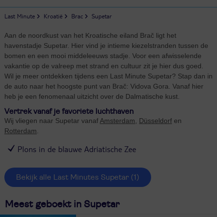
Last Minute
Kroatië
Brac
Supetar
Aan de noordkust van het Kroatische eiland Brač ligt het
havenstadje Supetar. Hier vind je intieme kiezelstranden tussen de
bomen en een mooi middeleeuws stadje. Voor een afwisselende
vakantie op de valreep met strand en cultuur zit je hier dus goed.
Wil je meer ontdekken tijdens een Last Minute Supetar? Stap dan in
de auto naar het hoogste punt van Brač: Vidova Gora. Vanaf hier
heb je een fenomenaal uitzicht over de Dalmatische kust.
Vertrek vanaf je favoriete luchthaven
Wij vliegen naar Supetar vanaf
Amsterdam
,
Düsseldorf
en
Rotterdam
.
Plons in de blauwe Adriatische Zee
Bekijk alle Last Minutes Supetar
(1)
Meest geboekt in Supetar