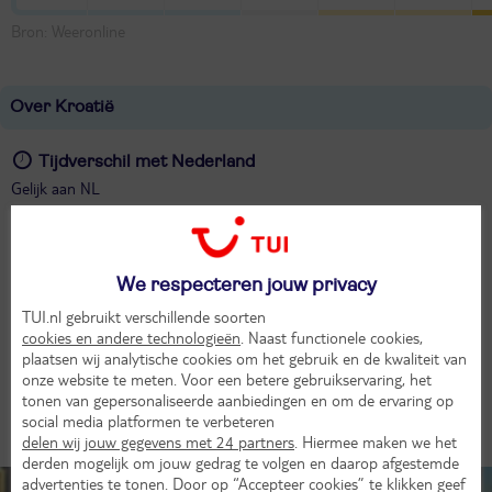
Bron: Weeronline
Over Kroatië
Tijdverschil met Nederland
Gelijk aan NL
Munteenheid
Euro
We respecteren jouw privacy
Taal
TUI.nl gebruikt verschillende soorten
cookies en andere technologieën
. Naast functionele cookies,
Kroatisch
plaatsen wij analytische cookies om het gebruik en de kwaliteit van
onze website te meten. Voor een betere gebruikservaring, het
Afstand tot Nederland
tonen van gepersonaliseerde aanbiedingen en om de ervaring op
1100 km
social media platformen te verbeteren
delen wij jouw gegevens met 24 partners
. Hiermee maken we het
derden mogelijk om jouw gedrag te volgen en daarop afgestemde
advertenties te tonen. Door op “Accepteer cookies” te klikken geef