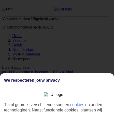
Vakanties zoeken
Uitgebreid zoeken
Je bent momenteel op de pagina
Home
Vakantie
België
Noordzeekust
West-Vlaanderen
Nieuwpoort
Live Happy Sale:
tot 1000,- korting p. boeking + 100,- p. kind
We respecteren jouw privacy
Vakantie Nieuwpoort
Bekijk alle vakanties
Tui.nl gebruikt verschillende soorten
cookies
en andere
technologieën. Naast functionele cookies, plaatsen wij