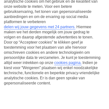
analytische cookies om het gebruik en de kwaliteit van
onze website te meten. Voor een betere
gebruikservaring, het tonen van gepersonaliseerde
aanbiedingen en om de ervaring op social media
platformen te verbeteren
delen wij jouw gegevens met 24 partners.
Hiermee
maken we het derden mogelijk om jouw gedrag te
volgen en daarop afgestemde advertenties te tonen.
Door op “Accepteer cookies” te klikken geef je
toestemming voor het plaatsen van alle hiervoor
omschreven cookies en andere technologieën om
persoonlijke data te verzamelen. Je kunt je toestemming
altijd weer intrekken op onze
cookies pagina.
Indien je
kiest voor “Weigeren” plaatsen wij enkel noodzakelijke
technische, functionele en beperkte privacy-vriendelijke
Live Happy Sale: tot wel 1000,- korting per boekding
analytische cookies. Er is dan geen sprake van
Tijdens een vakantie Nieuwpoort kunnen watersporters hun hart
gepersonaliseerde content.
ophalen. Deze stad aan de Belgische kust grenst niet alleen aan de
Noordzee en het brede strand, maar ook aan recreatieplas
Spaarbekken. De 4 sterren camping ligt direct aan deze plas waar je
kunt vissen, kanoën of zwemmen. Wie liever de imposante
gebouwen in de stad bekijkt mag het stadhuis opgetrokken in de
Vlaamse renaissancestijl niet overslaan.