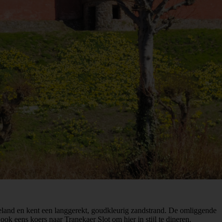
eland en kent een langgerekt, goudkleurig zandstrand. De omliggende
ok eens koers naar Tranekaer Slot om hier in stijl te dineren.