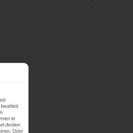
ast
kwaliteit
an
rmen te
et derden
tonen. Door