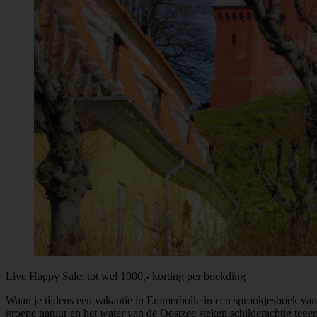
Live Happy Sale: tot wel 1000,- korting per boekding
Waan je tijdens een vakantie in Emmerbolle in een sprookjesboek va
groene natuur en het water van de Oostzee steken schilderachtig tegen 