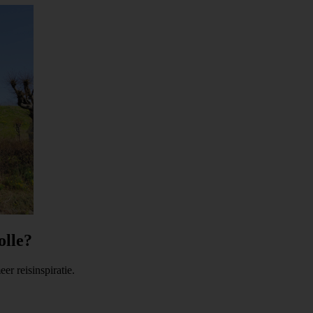
olle?
er reisinspiratie.