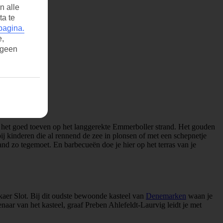
n alle
ta te
pagina.
e,
 geen
 het goed toeven op het langgerekte Emmerboller strand. Het gouden
ij kinderen die al rennend de zee in plonsen of met een schepnetje
and zo tegemoet. En barbecueën doe je hier op het terras van je
kaer Slot. Bij dit oudste bewoonde kasteel van
Denemarken
waan je
ar van het kasteel, graaf Preben Ahlefeldt-Laurvig leidt je met