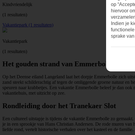
Kindvriendelijk
op “Accepte
hiervoor o
(1 resultaten)
verzamelen.
Indien je k
Vakantiepark (1 resultaten)
functionele
sprake van
Vakantiepark
(1 resultaten)
Het gouden strand van Emmerbolle
Op het Deense eiland Langeland laat het dorpje Emmerbolle zich uit
zand steekt schilderachtig af tegen de omliggende groene natuur en he
speuren naar krabbetjes. Een vakantie Emmerbolle beleef je dan ook me
vakantiehuis, met uitzicht op zee.
Rondleiding door het Tranekaer Slot
Een cultureel uitstapje is tijdens de vakantie Emmerbolle zo gemaakt
je in een sprookje van Hans Christian Andersen. De rode muren van he
liefde rond, vertelt historische verhalen over het kasteel en de familie.