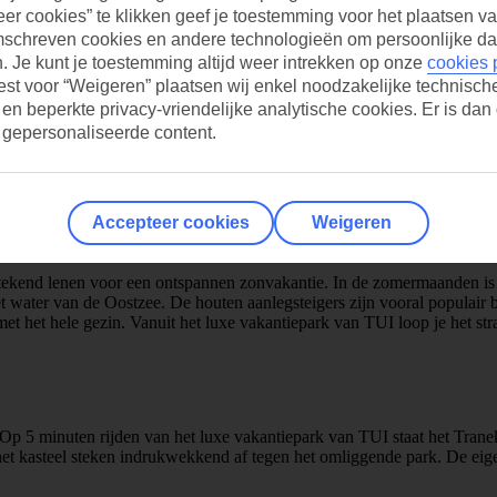
er cookies” te klikken geef je toestemming voor het plaatsen va
mschreven cookies en andere technologieën om persoonlijke da
 Je kunt je toestemming altijd weer intrekken op onze
cookies 
iest voor “Weigeren” plaatsen wij enkel noodzakelijke technisch
 en beperkte privacy-vriendelijke analytische cookies. Er is dan
 gepersonaliseerde content.
Accepteer cookies
Weigeren
stekend lenen voor een ontspannen zonvakantie. In de zomermaanden is
t water van de Oostzee. De houten aanlegsteigers zijn vooral populair b
t het hele gezin. Vanuit het luxe vakantiepark van TUI loop je het str
. Op 5 minuten rijden van het luxe vakantiepark van TUI staat het Trane
t kasteel steken indrukwekkend af tegen het omliggende park. De eigena