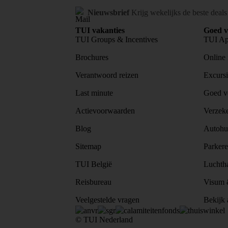
Nieuwsbrief
Krijg wekelijks de beste deals
TUI vakanties
Goed v
TUI Groups & Incentives
TUI A
Brochures
Online 
Verantwoord reizen
Excursi
Last minute
Goed vo
Actievoorwaarden
Verzek
Blog
Autohu
Sitemap
Parkere
TUI België
Luchth
Reisbureau
Visum &
Veelgestelde vragen
Bekijk a
© TUI Nederland