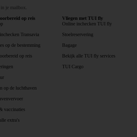
 in je mailbox.
oorbereid op reis
Vliegen met TUI fly
pp
Online inchecken TUI fly
inchecken Transavia
Stoelreservering
es op de bestemming
Bagage
orbereid op reis
Bekijk alle TUI fly services
eringen
TUI Cargo
ur
n op de luchthaven
avenvervoer
 vaccinaties
lle extra's