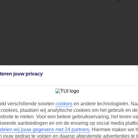
teren jouw privacy
uikt verschillende soorten
cookies
en andere technologieën. Na
 cookies, plaatsen wij analytische cookies om het gebruik en de 
bsite te meten. Voor een betere gebruikservaring, het tonen v
iseerde aanbiedingen en om de ervaring op social media platfo
delen wij jouw gegevens met 24 partners.
Hiermee maken we h
m jouw gedrag te volgen en daarop afgestemde advertenties te 