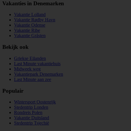
Vakanties in Denemarken
Vakantie Lolland
Vakantie Rødby Havn
Vakantie Odense
Vakantie Ribe
Vakantie Gråsten
Bekijk ook
Griekse Eilanden
Last Minute vakantiehuis
Midweek weg
Vakantiepark Denemarken
Last Minute aan zee
Populair
Wintersport Oostenrijk
Stedentrip Londen
Rondreis Polen
Vakantie Duitsland
Stedentrip Tsjechië