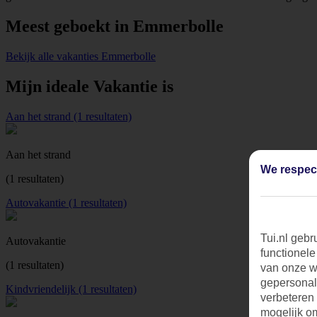
Meest geboekt in Emmerbolle
Bekijk alle vakanties Emmerbolle
Mijn ideale Vakantie is
Aan het strand (1 resultaten)
Aan het strand
We respec
(1 resultaten)
Autovakantie (1 resultaten)
Tui.nl gebr
Autovakantie
functionele
(1 resultaten)
van onze we
gepersonal
Kindvriendelijk (1 resultaten)
verbeteren
mogelijk o