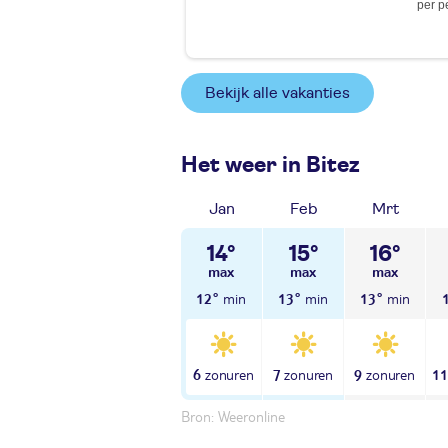
per p
Bekijk alle vakanties
Het weer in Bitez
Jan
Feb
Mrt
14°
15°
16°
12°
13°
13°
6
7
9
1
Bron: Weeronline