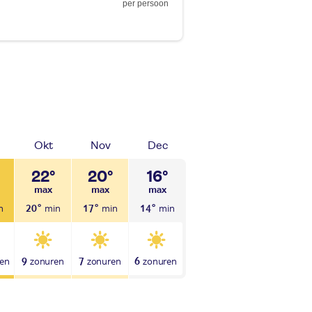
per persoon
Okt
Nov
Dec
22°
20°
16°
20°
17°
14°
9
7
6