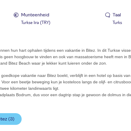
Munteenheid
Taal
Turkse lira (TRY)
Turks
nen hun hart ophalen tijdens een vakantie in Bitez. In dit Turkse vis
is geen hoogbouw te vinden en ook van massatoerisme heeft men in Bi
and Bitez Beach waar je lekker kunt luieren onder de zon.
 goedkope vakantie naar Bitez boekt, verblijft in een hotel op basis van 
r. Voor een beetje beweging kun je kosteloos langs de olijf- en citru
twee kilometer landinwaarts ligt.
 badplaats Bodrum, dus voor een dagtrip stap je gewoon de dolmus in di
itez (3)