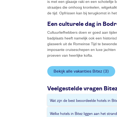
is met een glaasje raki en een schoteltje 
straatjes die omhoog kronkelen, witgekalkt
de tijd. Opfrissen kan bij terugkomst in h
Een culturele dag in Bod
Cultuurliefhebbers doen er goed aan tijde
badplaats heeft namelijk ook een histori
glaswerk uit de Romeinse Tijd te bewonder
imposante cruiseschepen en luxe jachten 
proeven van heerlijke kofta.
Bekijk alle vakanties Bitez
(3)
Veelgestelde vragen Bite
Wat zijn de best beoordeelde hotels in Bit
Bitez Park
en
Okaliptus
zijn de best beoo
Welke hotels in Bitez liggen aan het stran