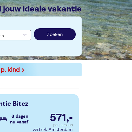
nd jouw ideale vakantie
Zoeken
 p. kind
tie Bitez
571,-
8 dagen
nu vanaf
per persoon
vertrek Amsterdam