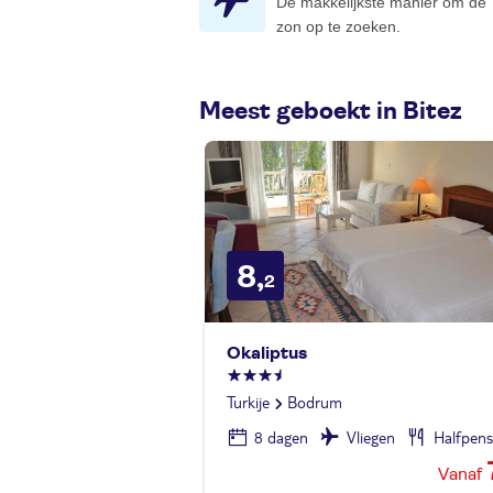
De makkelijkste manier om de
zon op te zoeken.
Meest geboekt in Bitez
8,
2
Okaliptus
Turkije
Bodrum
8 dagen
Vliegen
Halfpens