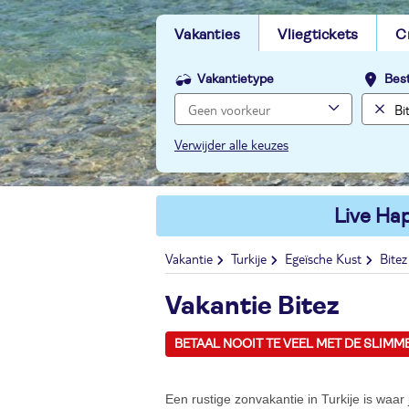
Vakanties
Vliegtickets
C
Vakantietype
Bes
Verwijder alle keuzes
Live Hap
Vakantie
Turkije
Egeïsche Kust
Bitez
Vakantie Bitez
BETAAL NOOIT TE VEEL MET DE SLIMM
Een rustige zonvakantie in Turkije is waar j