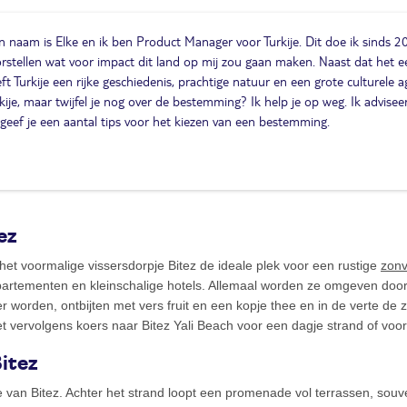
n naam is Elke en ik ben Product Manager voor Turkije. Dit doe ik sinds 2
rstellen wat voor impact dit land op mij zou gaan maken. Naast dat het 
ft Turkije een rijke geschiedenis, prachtige natuur en een grote culturele 
kije, maar twijfel je nog over de bestemming? Ik help je op weg. Ik adviseer
geef je een aantal tips voor het kiezen van een bestemming.
ez
 het voormalige vissersdorpje Bitez de ideale plek voor een rustige
zonv
artementen en kleinschalige hotels. Allemaal worden ze omgeven door
r worden, ontbijten met vers fruit en een kopje thee en in de verte de 
et vervolgens koers naar Bitez Yali Beach voor een dagje strand of voo
itez
 van Bitez. Achter het strand loopt een promenade vol terrassen, sou