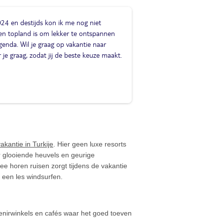
024 en destijds kon ik me nog niet
een topland is om lekker te ontspannen
agenda. Wil je graag op vakantie naar
 je graag, zodat jij de beste keuze maakt.
akantie in Turkije
. Hier geen luxe resorts
 glooiende heuvels en geurige
zee horen ruisen zorgt tijdens de vakantie
r een les windsurfen.
venirwinkels en cafés waar het goed toeven