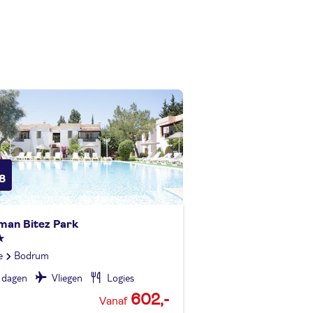
8
man Bitez Park
e
Bodrum
 dagen
Vliegen
Logies
602,-