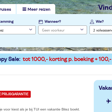
vi
ruises
Meer reizen
temming
Wanneer?
Wie?
py Sale:
tot 1000,- korting p. boeking + 100,-
Vakan
E PRIJSGARANTIE
e voor kiest als je bij TUI een vakantie Bitez boekt.