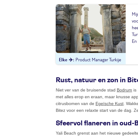
Mij
voo
hee
Tur
En 
Elke ✈️
Product Manager Turkije
Rust, natuur en zon in Bit
Niet ver van de bruisende stad
Bodrum
is
met alles erop en eraan, maar knusse app
citrusbomen van de
Egeïsche Kust
. Wakke
Bitez voor een relaxte start van de dag. Z
Sfeervol flaneren in oud-B
Yali Beach grenst aan het nieuwe gedeelte