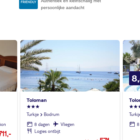
Authentiek en kleinschalig met
persoonlijke aandacht
8,
Toloman
Tolo
Turkije
Bodrum
Turkij
ion
8 dagen
Vliegen
8
Logies ontbijt
711,-