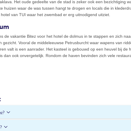
baklava. Het oude gedeelte van de stad is zeker ook een bezichtiging wa
e huizen waar de was tussen hangt te drogen en locals die in klederdrac
et hotel van TUI waar het zwembad er erg uitnodigend uitziet.
rum
ns de vakantie Bitez voor het hotel de dolmus in te stappen en zich na
sch gezicht. Vooral de middeleeuwse Petrusburcht waar wapens van rid
en valt is een aanrader. Het kasteel is gebouwd op een heuvel bij de 
is dan ook onvergetelijk. Rondom de haven bevinden zich vele restaura
z
ez?
rdeelde hotels in Bitez.
d?