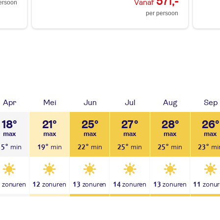
571,-
ersoon
per persoon
Apr
Mei
Jun
Jul
Aug
Sep
18°
21°
25°
27°
28°
26°
15°
19°
22°
25°
25°
23°
1
12
13
14
13
11