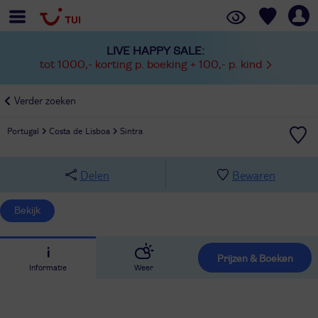
LIVE HAPPY SALE:
tot 1000,- korting p. boeking + 100,- p. kind
Verder zoeken
Portugal
Costa de Lisboa
Sintra
Delen
Bewaren
Bekijk
Prijzen & Boeken
Informatie
Weer