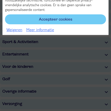
vriendelijke analytische cookies. Er is dan geen sprake van
Faciliteiten
gepersonaliseerde content.
Restaurants/Bars
Accepteer cookies
Weigeren
Meer informatie
Zwembaden
Sport & Activiteiten
Entertainment
Voor de kinderen
Golf
Overige informatie
Verzorging