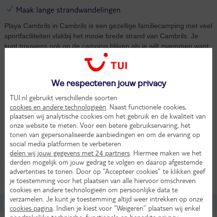
Maak lange strandwandelingen
Playa Cambrils in Cambrils is een gezellige familiecamping met veel
sportfaciliteiten vlakbij het mooie brede strand van Cambrils. Je
kunt trouwens ook op de camping blijven als je wilt zwemmen want
er is een zwembad en een kinderbad. Sinds kort heeft Playa
Cambrils een nieuwe sportzone met een kunstgrasveld om te
voetballen, basketbal, paddle tennis, jeu de boules, tafeltennis en
We respecteren jouw privacy
een tennisbaan. Dus of je nu wilt relaxen aan het zwembad of het
strand of je druk wilt maken met sporten, het kan op Playa
TUI.nl gebruikt verschillende soorten
cookies en andere technologieën
. Naast functionele cookies,
Cambrils. Voor de iets kleineren is er een leuke speeltuin met
plaatsen wij analytische cookies om het gebruik en de kwaliteit van
glijbanen, schommels, wipkippen en noem maar op. En wil je buiten
onze website te meten. Voor een betere gebruikservaring, het
de camping iets ondernemen? Te veel mogelijkheden om op te
tonen van gepersonaliseerde aanbiedingen en om de ervaring op
noemen: Themapark Port Aventura (zullen de kids geweldig
social media platformen te verbeteren
vinden), het Aquapolis waterpark (mis dat niet als je met waterratjes
delen wij jouw gegevens met 24 partners
. Hiermee maken we het
op vakantie bent), de oude Romeinse stad Tarragona of ontdek de
derden mogelijk om jouw gedrag te volgen en daarop afgestemde
wijnroute Priorat. Kom je er niet uit? Vraag bij de receptie om
advertenties te tonen. Door op “Accepteer cookies” te klikken geef
advies.
je toestemming voor het plaatsen van alle hiervoor omschreven
cookies en andere technologieën om persoonlijke data te
verzamelen. Je kunt je toestemming altijd weer intrekken op onze
Ligging
cookies pagina
. Indien je kiest voor “Weigeren” plaatsen wij enkel
noodzakelijke technische, functionele en beperkte privacy-