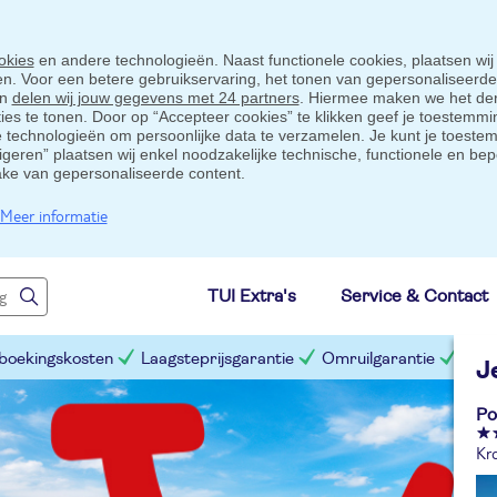
okies
en andere technologieën. Naast functionele cookies, plaatsen wij
ten. Voor een betere gebruikservaring, het tonen van gepersonaliseerd
en
delen wij jouw gegevens met 24 partners
. Hiermee maken we het der
s te tonen. Door op “Accepteer cookies” te klikken geef je toestemmin
technologieën om persoonlijke data te verzamelen. Je kunt je toestem
eigeren” plaatsen wij enkel noodzakelijke technische, functionele en bep
ake van gepersonaliseerde content.
Meer informatie
TUI Extra's
Service & Contact
 boekingskosten
Laagsteprijsgarantie
Omruilgarantie
Slim
J
Po
Kro