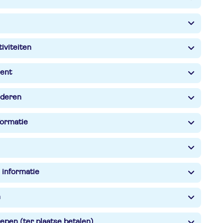
iviteiten
ent
nderen
formatie
 informatie
n
epen (ter plaatse betalen)