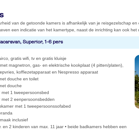
s
rheid van de getoonde kamers is afhankelijk van je reisgezelschap en
even een indicatie van het kamertype, naast de inrichting kan ook het ui
acaravan, Superior, 1-6 pers
irco, gratis wifi, tv en gratis kluisje
 met magnetron, gas- en elektrische kookplaat (4 pitten/platen),
iepvries, koffiezetapparaat en Nespresso apparaat
et douche en toilet
met douche
 met 1 tweepersoonsbed
r met 2 eenpersoonsbedden
pkamer met 1 tweepersoonssofabed
veranda
maak inclusief
w. en 2 kinderen van max. 11 jaar • beide badkamers hebben een