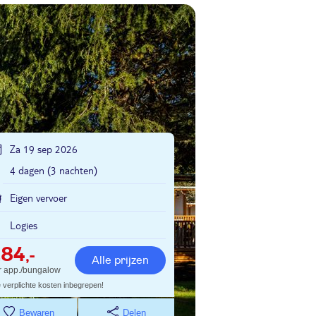
Za 19 sep 2026
4 dagen (3 nachten)
Eigen vervoer
Logies
284
,-
Alle prijzen
r app./bungalow
e verplichte kosten inbegrepen!
Bewaren
Delen