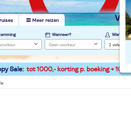
vi
ruises
Meer reizen
temming
Wanneer?
Wie?
py Sale:
tot 1000,- korting p. boeking + 100,-
le