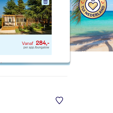
nd jouw ideale vakantie
Zoeken
284,-
per app./bungalow
 p. kind