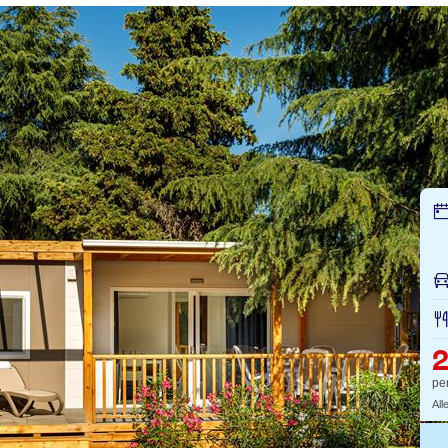
pe
All