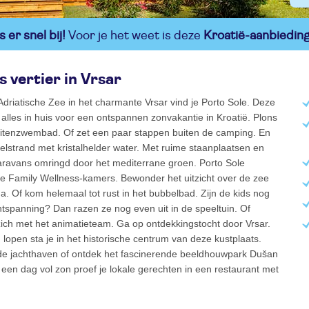
 er snel bij!
Voor je het weet is deze
Kroatië-aanbiedin
s vertier in Vrsar
Adriatische Zee in het charmante Vrsar vind je Porto Sole. Deze
alles in huis voor een ontspannen zonvakantie in Kroatië. Plons
buitenzwembad. Of zet een paar stappen buiten de camping. En
zelstrand met kristalhelder water. Met ruime staanplaatsen en
ravans omringd door het mediterrane groen. Porto Sole
de Family Wellness-kamers. Bewonder het uitzicht over de zee
a. Of kom helemaal tot rust in het bubbelbad. Zijn de kids nog
ntspanning? Dan razen ze nog even uit in de speeltuin. Of
ich met het animatieteam. Ga op ontdekkingstocht door Vrsar.
lopen sta je in het historische centrum van deze kustplaats.
 de jachthaven of ontdek het fascinerende beeldhouwpark Dušan
en dag vol zon proef je lokale gerechten in een restaurant met