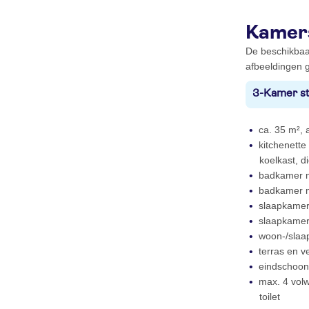
Kamer
De beschikbaa
afbeeldingen g
3-Kamer st
ca. 35 m², a
kitchenette
koelkast, d
badkamer m
badkamer 
slaapkamer
slaapkame
woon-/slaa
terras en 
eindschoon
max. 4 vol
toilet