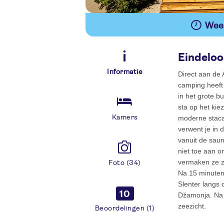
Wees
Eindeloo
Informatie
Direct aan de 
camping heeft 
in het grote 
sta op het kie
Kamers
moderne staca
verwent je in 
vanuit de saun
niet toe aan o
vermaken ze z
Foto (34)
Na 15 minuten 
Slenter langs
10
Džamonja. Na e
zeezicht.
Beoordelingen (1)