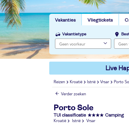
Vakanties
Vliegtickets
C
Vakantietype
Bes
Live Hap
Reizen
Kroatië
Istrië
Vrsar
Porto So
Verder zoeken
Porto Sole
TUI classificatie
Camping
Kroatië
Istrië
Vrsar