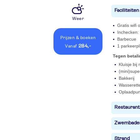
Faciliteiten
Weer
Gratis wifi
Inchecken: 
Prijzen
& boeken
Barbecue
284,-
1 parkeerpl
vanaf
Tegen betal
Kluisje bij
(mini)supe
Bakkerij
Wasserett
Oplaadpunt
Restaurant
Zwembade
Strand