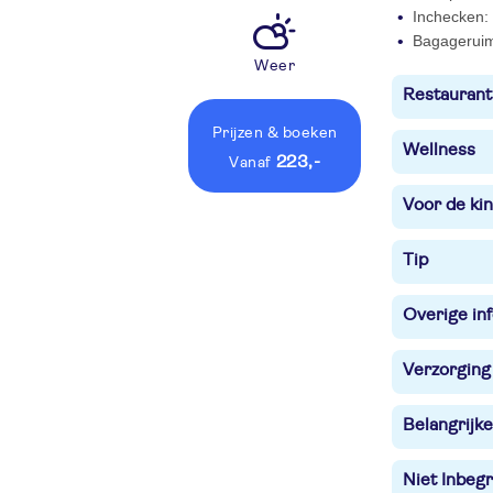
Inchecken: 
Bagagerui
Weer
Restaurant
Prijzen
& boeken
Wellness
223,-
vanaf
Voor de ki
Tip
Overige in
Verzorging
Belangrijke
Niet Inbegr