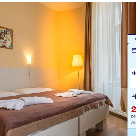
pe
All