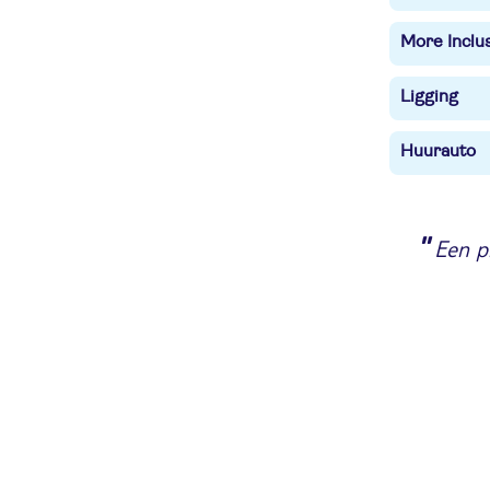
More Inclu
Ligging
Huurauto
"
Een pr