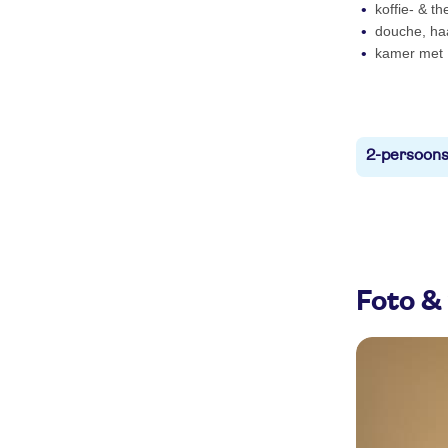
koffie- & th
douche, haa
kamer met
2-persoons
Foto & 