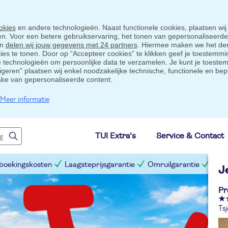
okies
en andere technologieën. Naast functionele cookies, plaatsen wij
ten. Voor een betere gebruikservaring, het tonen van gepersonaliseerd
en
delen wij jouw gegevens met 24 partners
. Hiermee maken we het der
s te tonen. Door op “Accepteer cookies” te klikken geef je toestemmin
technologieën om persoonlijke data te verzamelen. Je kunt je toestem
eigeren” plaatsen wij enkel noodzakelijke technische, functionele en bep
ake van gepersonaliseerde content.
Meer informatie
TUI Extra's
Service & Contact
 boekingskosten
Laagsteprijsgarantie
Omruilgarantie
Slim
J
Pr
Tsj