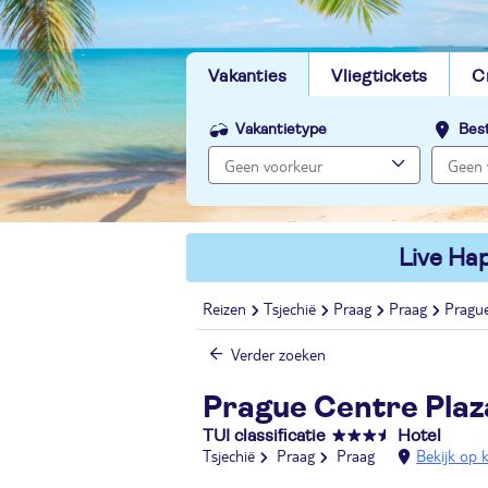
Vakanties
Vliegtickets
C
Vakantietype
Bes
Live Hap
Reizen
Tsjechië
Praag
Praag
Prague
Verder zoeken
Prague Centre Plaz
TUI classificatie
Hotel
Tsjechië
Praag
Praag
Bekijk op 