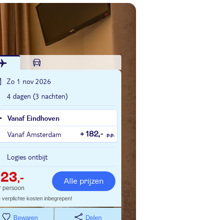
Zo 1 nov 2026
4 dagen (3 nachten)
Vanaf Eindhoven
Vanaf Amsterdam
+ 182,-
p.p.
Logies ontbijt
223
,-
Alle prijzen
r persoon
e verplichte kosten inbegrepen!
Bewaren
Delen