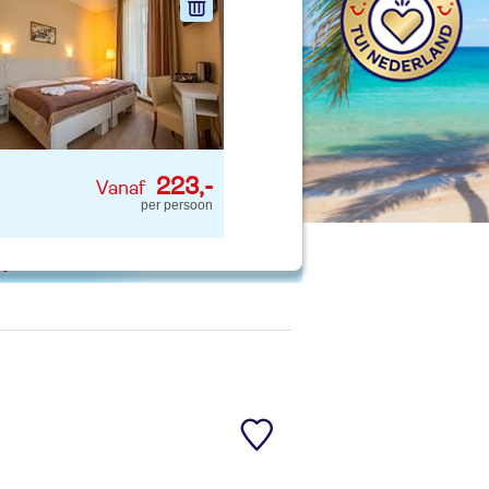
nd jouw ideale vakantie
Zoeken
223,-
per persoon
 p. kind