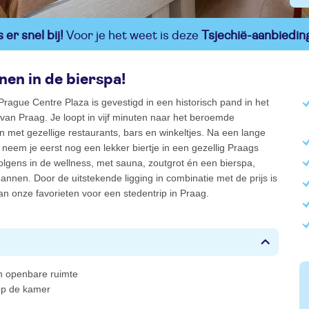
er snel bij!
Voor je het weet is deze
Tsjechië-aanbiedin
en in de bierspa!
Prague Centre Plaza is gevestigd in een historisch pand in het
an Praag. Je loopt in vijf minuten naar het beroemde
 met gezellige restaurants, bars en winkeltjes. Na een lange
 neem je eerst nog een lekker biertje in een gezellig Praags
lgens in de wellness, met sauna, zoutgrot én een bierspa,
pannen. Door de uitstekende ligging in combinatie met de prijs is
van onze favorieten voor een stedentrip in Praag.
 in openbare ruimte
 op de kamer