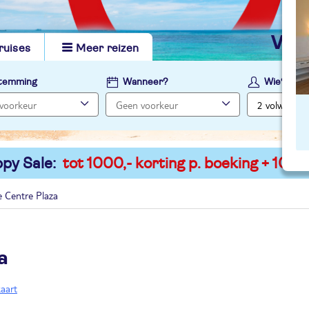
vi
ruises
Meer reizen
temming
Wanneer?
Wie?
py Sale:
tot 1000,- korting p. boeking + 100,-
 Centre Plaza
a
kaart