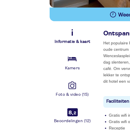
Wees 
Ontspann
Informatie & kaart
Het populaire 
oude centrum v
Wenceslasplein
dag slenteren,
Kamers
café. Om vervo
lekker te onts
dit hotel een 
Foto & video (15)
Faciliteiten
8,
2
Gratis wifi
Beoordelingen (12)
Gratis wifi
Receptie