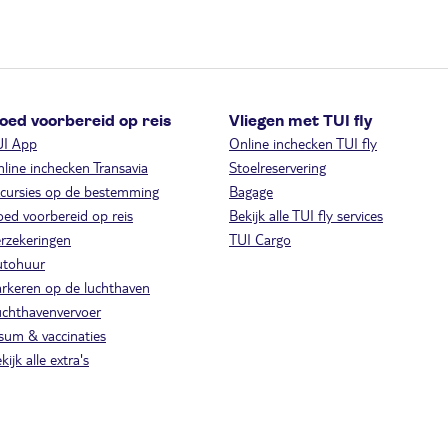
oed voorbereid op reis
Vliegen met TUI fly
UI App
Online inchecken TUI fly
line inchecken Transavia
Stoelreservering
cursies op de bestemming
Bagage
ed voorbereid op reis
Bekijk alle TUI fly services
rzekeringen
TUI Cargo
utohuur
rkeren op de luchthaven
chthavenvervoer
sum & vaccinaties
kijk alle extra's