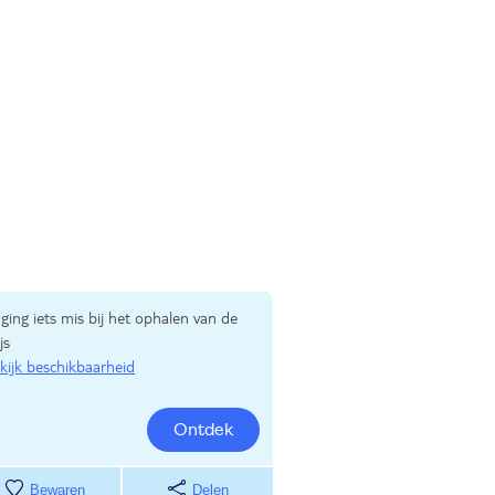
 ging iets mis bij het ophalen van de
js
kijk beschikbaarheid
Ontdek
Bewaren
Delen