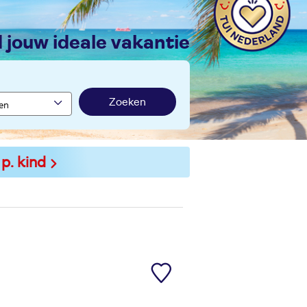
nd jouw ideale vakantie
Zoeken
 p. kind