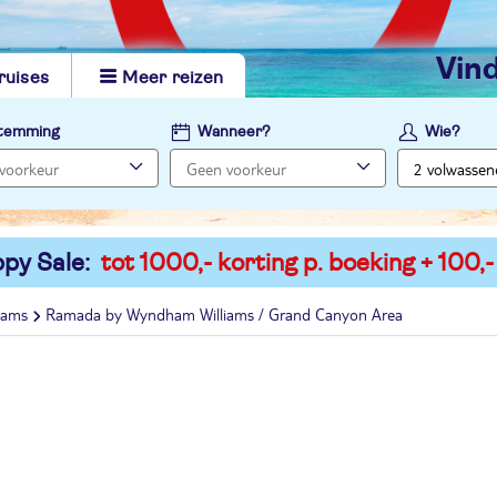
vi
ruises
Meer reizen
temming
Wanneer?
Wie?
py Sale:
tot 1000,- korting p. boeking + 100,-
liams
Ramada by Wyndham Williams / Grand Canyon Area