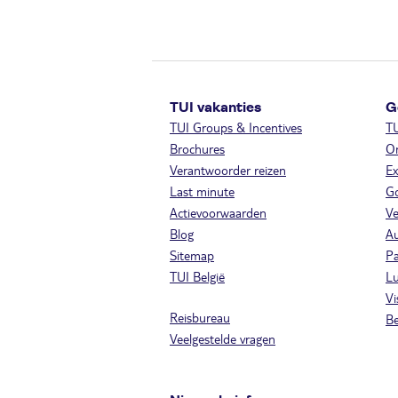
TUI vakanties
G
TUI Groups & Incentives
T
Brochures
On
Verantwoorder reizen
Ex
Last minute
Go
Actievoorwaarden
Ve
Blog
A
Sitemap
Pa
TUI België
Lu
Vi
Reisbureau
Be
Veelgestelde vragen