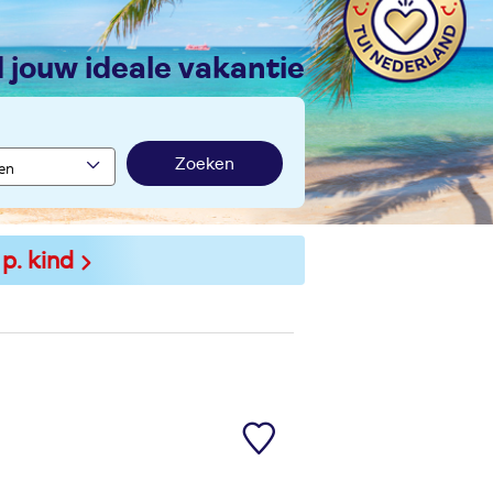
nd jouw ideale vakantie
Zoeken
 p. kind