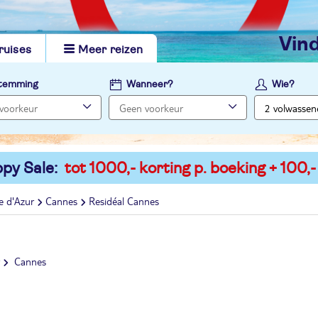
vi
ruises
Meer reizen
temming
Wanneer?
Wie?
py Sale:
tot 1000,- korting p. boeking + 100,-
e d'Azur
Cannes
Residéal Cannes
Cannes