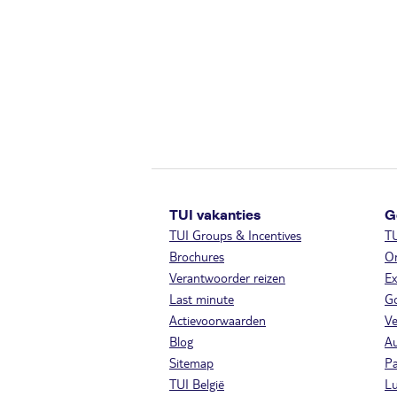
TUI vakanties
G
TUI Groups & Incentives
T
Brochures
On
Verantwoorder reizen
Ex
Last minute
Go
Actievoorwaarden
Ve
Blog
A
Sitemap
Pa
TUI België
Lu