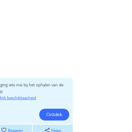
 ging iets mis bij het ophalen van de
js
kijk beschikbaarheid
Ontdek
Bewaren
Delen