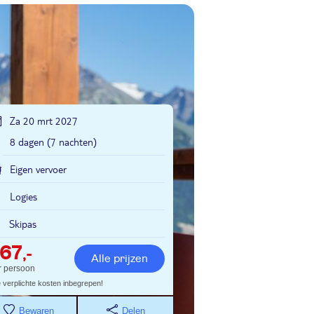
Za 20 mrt 2027
8 dagen (7 nachten)
Eigen vervoer
Logies
Skipas
67
,-
Alle prijzen
r persoon
e verplichte kosten inbegrepen!
Bewaren
Delen