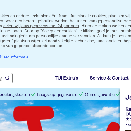
okies
en andere technologieën. Naast functionele cookies, plaatsen wij
ten. Voor een betere gebruikservaring, het tonen van gepersonaliseerd
en
delen wij jouw gegevens met 24 partners
. Hiermee maken we het der
s te tonen. Door op “Accepteer cookies” te klikken geef je toestemmin
technologieën om persoonlijke data te verzamelen. Je kunt je toestem
eigeren” plaatsen wij enkel noodzakelijke technische, functionele en bep
ake van gepersonaliseerde content.
Meer informatie
TUI Extra's
Service & Contact
 boekingskosten
Laagsteprijsgarantie
Omruilgarantie
Slim
J
Re
l'
Fra