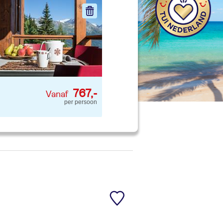
nd jouw ideale vakantie
Zoeken
767,-
per persoon
 p. kind