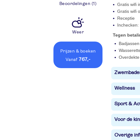
Beoordelingen (1)
Gratis wifi
Gratis wifi
Receptie
Inchecken: 
Weer
Tegen betal
Badjassen 
Wasserett
Prijzen
& boeken
Overdekte 
767,-
vanaf
Zwembade
Wellness
Sport & Act
Voor de ki
Overige in