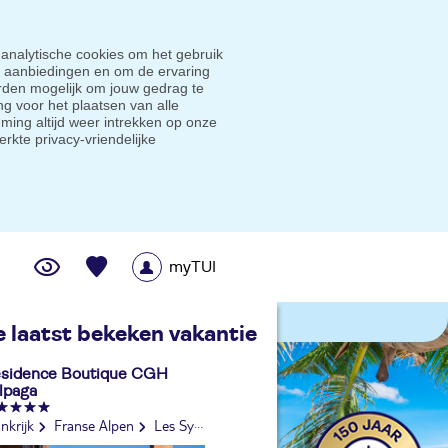
 analytische cookies om het gebruik
e aanbiedingen en om de ervaring
den mogelijk om jouw gedrag te
g voor het plaatsen van alle
ming altijd weer intrekken op onze
erkte privacy-vriendelijke
myTUI
me prijsgarantie
e laatst bekeken vakantie
sidence Boutique CGH
Alpaga
nkrijk
Franse Alpen
Les Sybelles
Savoie
La Toussuire