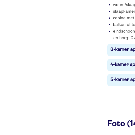
woon-/slaa
slaapkamer
cabine met
balkon of t
eindschoonm
en borg: € 
3-kamer ap
4-kamer ap
5-kamer ap
Foto (1