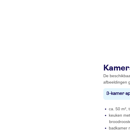
Kamer
De beschikbaa
afbeeldingen g
3-kamer ap
ca. 50 m², t
keuken met 
broodrooste
badkamer m