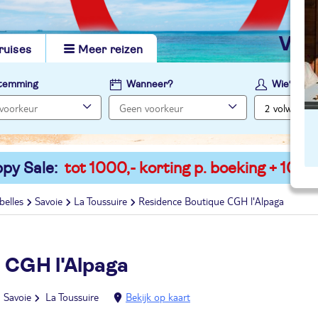
vi
ruises
Meer reizen
temming
Wanneer?
Wie?
py Sale:
tot 1000,- korting p. boeking + 100,-
belles
Savoie
La Toussuire
Residence Boutique CGH l'Alpaga
 CGH l'Alpaga
Savoie
La Toussuire
Bekijk op kaart