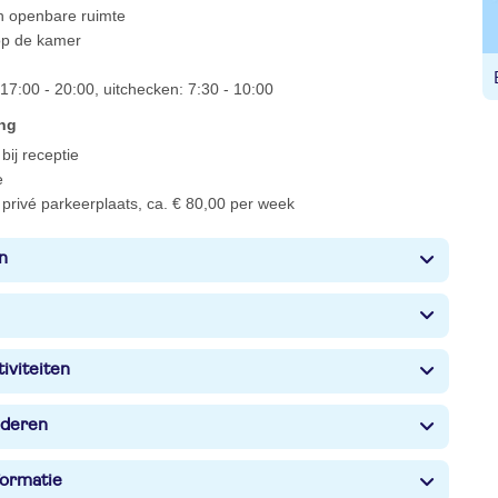
 in openbare ruimte
 op de kamer
17:00 - 20:00, uitchecken: 7:30 - 10:00
ing
bij receptie
e
privé parkeerplaats, ca. € 80,00 per week
n
iviteiten
nderen
formatie