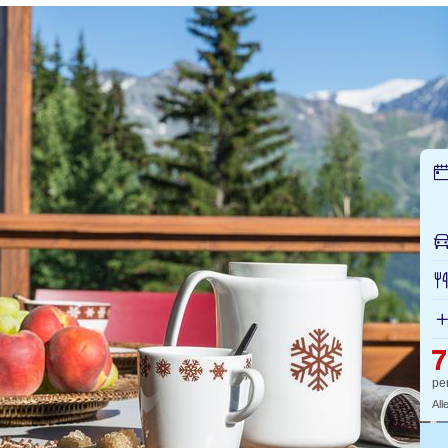
7
pe
All