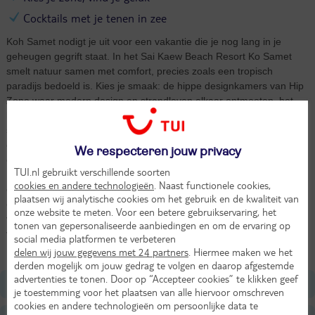
Cocktails met je tenen in zee
Koh Samet nodigt je uit voor een vakantie die je nog lang in je
geheugen gegrift staat. In het Sai Kaew Beach Resort Ko Samet
smelt natuur samen met comfort, precies zoals een tropisch
paradijs bedoeld is. Kies je smaak: de hippe designkamers van Hip
Zone waar modern design en strandleven elkaar ontmoeten, het
bruisende hart van Hub Zone rond het centrale zwembad, of de
serene Hide Zone waar rust regeert nabij Pineapple Beach. Waar je
ook verblijft, een van de drie zwembaden ligt altijd om de hoek voor
We respecteren jouw privacy
een verfrissende duik. Je smaakpapillen maken overuren in Winkks
TUI.nl gebruikt verschillende soorten
Beach Club met de mix van Thaise specialiteiten en internationale
cookies en andere technologieën
. Naast functionele cookies,
comfortfood. Geniet van je maaltijd met wekelijkse livemuziek met
plaatsen wij analytische cookies om het gebruik en de kwaliteit van
een vuurshow als achtergrond. Hier laat je alle spanning los. En ja,
onze website te meten. Voor een betere gebruikservaring, het
voor wie z'n vakantieroutine niet wil doorbreken: de fitnessruimte
tonen van gepersonaliseerde aanbiedingen en om de ervaring op
verwelkomt je met open armen. Vakantiemodus aan. Dit is Sai
social media platformen te verbeteren
Kaew Beach Resort Ko Samet.
delen wij jouw gegevens met 24 partners
. Hiermee maken we het
derden mogelijk om jouw gedrag te volgen en daarop afgestemde
advertenties te tonen. Door op “Accepteer cookies” te klikken geef
Ligging
je toestemming voor het plaatsen van alle hiervoor omschreven
cookies en andere technologieën om persoonlijke data te