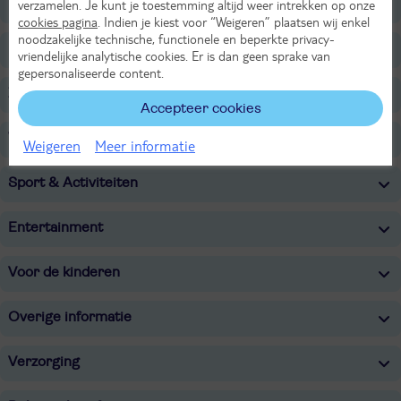
Faciliteiten
verzamelen. Je kunt je toestemming altijd weer intrekken op onze
cookies pagina
. Indien je kiest voor “Weigeren” plaatsen wij enkel
noodzakelijke technische, functionele en beperkte privacy-
Restaurants/Bars
vriendelijke analytische cookies. Er is dan geen sprake van
gepersonaliseerde content.
Zwembaden
Accepteer cookies
Wellness
Weigeren
Meer informatie
Sport & Activiteiten
Entertainment
Voor de kinderen
Overige informatie
Verzorging