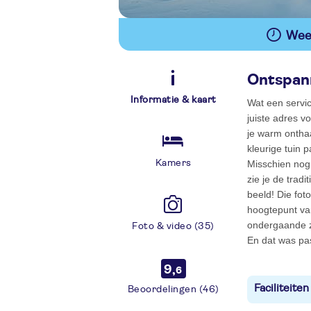
Wees
Ontspann
Informatie & kaart
Wat een servic
juiste adres vo
je warm ontha
kleurige tuin 
Kamers
Misschien nog 
zie je de trad
beeld! Die fot
hoogtepunt va
ondergaande z
Foto & video (35)
En dat was pa
9,
6
Faciliteiten
Beoordelingen (46)