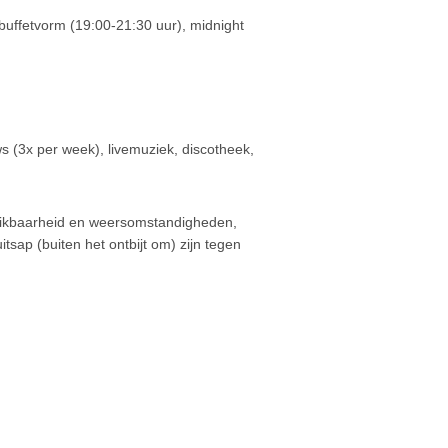
 buffetvorm (19:00-21:30 uur), midnight
ows (3x per week), livemuziek, discotheek,
schikbaarheid en weersomstandigheden,
sap (buiten het ontbijt om) zijn tegen