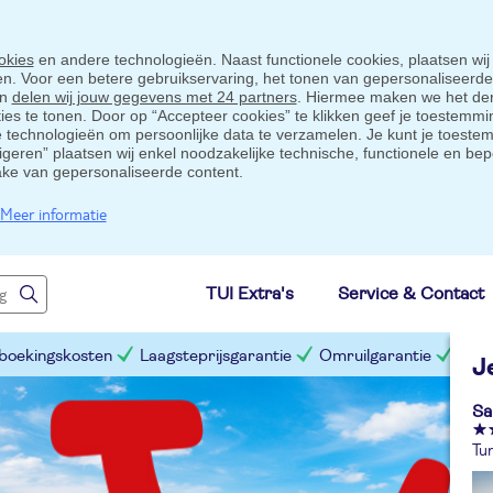
okies
en andere technologieën. Naast functionele cookies, plaatsen wij
ten. Voor een betere gebruikservaring, het tonen van gepersonaliseerd
en
delen wij jouw gegevens met 24 partners
. Hiermee maken we het der
s te tonen. Door op “Accepteer cookies” te klikken geef je toestemmin
technologieën om persoonlijke data te verzamelen. Je kunt je toestem
eigeren” plaatsen wij enkel noodzakelijke technische, functionele en bep
ake van gepersonaliseerde content.
Meer informatie
TUI Extra's
Service & Contact
 boekingskosten
Laagsteprijsgarantie
Omruilgarantie
Slim
J
Sa
Tur