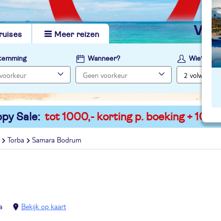
vi
ruises
Meer reizen
temming
Wanneer?
Wie?
py Sale:
tot 1000,- korting p. boeking + 100,-
Torba
Samara Bodrum
a
Bekijk op kaart