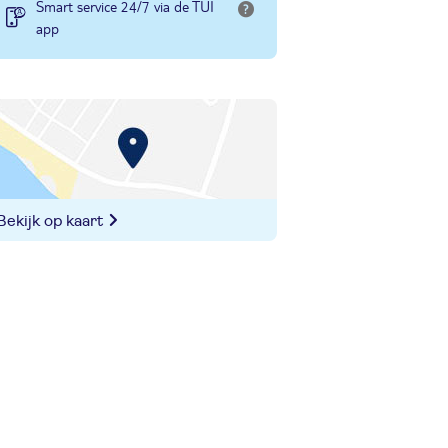
Smart service 24/7 via de TUI
app
Bekijk op kaart