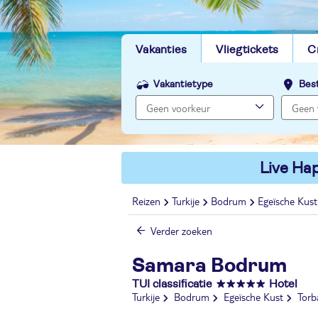
Vakanties
Vliegtickets
C
Vakantietype
Bes
Live Hap
Reizen
Turkije
Bodrum
Egeïsche Kust
Verder zoeken
Samara Bodrum
TUI classificatie
Hotel
Turkije
Bodrum
Egeïsche Kust
Torb