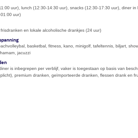
-11:00 uur), lunch (12:30-14:30 uur), snacks (12:30-17:30 uur), diner in
-01:00 uur)
, frisdranken en lokale alcoholische drankjes (24 uur)
spanning
chvolleybal, basketbal, fitness, kano, minigolf, tafeltennis, biljart, sh
 hamam, jacuzzi
den
diner is inbegrepen per verblijf, vaker is toegestaan op basis van be
plicht), premium dranken, geïmporteerde dranken, flessen drank en fruit