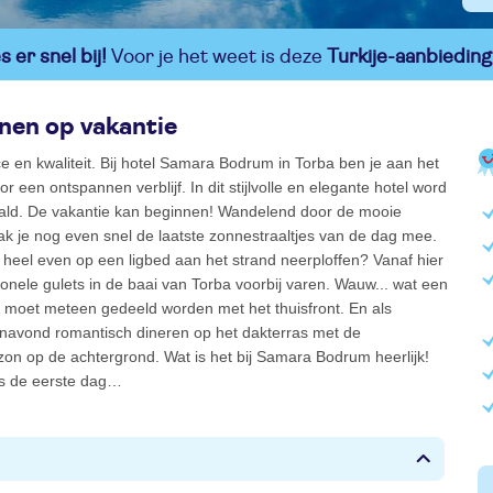
 er snel bij!
Voor je het weet is deze
Turkije-aanbieding
en op vakantie
e en kwaliteit. Bij hotel Samara Bodrum in Torba ben je aan het
or een ontspannen verblijf. In dit stijlvolle en elegante hotel word
ald. De vakantie kan beginnen! Wandelend door de mooie
pak je nog even snel de laatste zonnestraaltjes van de dag mee.
heel even op een ligbed aan het strand neerploffen? Vanaf hier
itionele gulets in de baai van Torba voorbij varen. Wauw... wat een
o moet meteen gedeeld worden met het thuisfront. En als
navond romantisch dineren op het dakterras met de
on op de achtergrond. Wat is het bij Samara Bodrum heerlijk!
s de eerste dag…