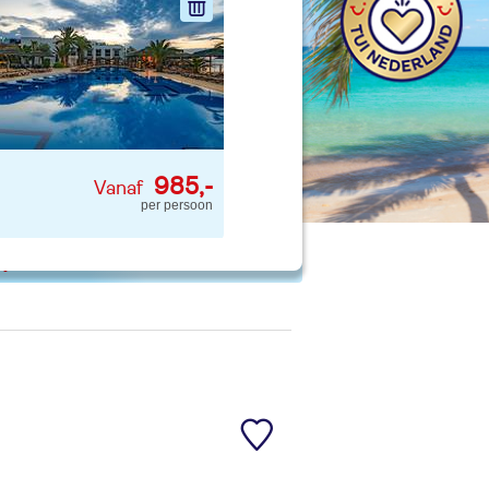
nd jouw ideale vakantie
Zoeken
985,-
per persoon
 p. kind