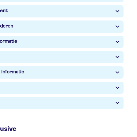
ent
nderen
formatie
 informatie
lusive