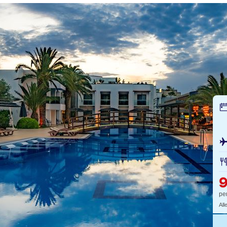
pe
All