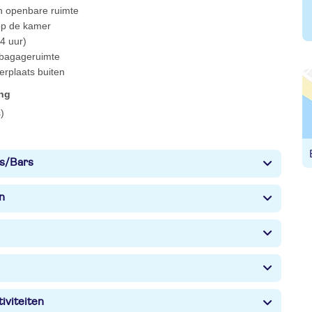
 in openbare ruimte
 op de kamer
4 uur)
 bagageruimte
erplaats buiten
ing
)
s/Bars
n
iviteiten