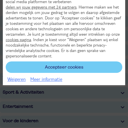
social media platformen te verbeteren
Alle Kamers
delen wij jouw gegevens met 24 partners
. Hiermee maken we het
derden mogelijk om jouw gedrag te volgen en daarop afgestemde
advertenties te tonen. Door op “Accepteer cookies” te klikken geef
Ligging
je toestemming voor het plaatsen van alle hiervoor omschreven
cookies en andere technologieën om persoonlijke data te
verzamelen. Je kunt je toestemming altijd weer intrekken op onze
Faciliteiten
cookies pagina
. Indien je kiest voor “Weigeren” plaatsen wij enkel
noodzakelijke technische, functionele en beperkte privacy-
Restaurants/Bars
vriendelijke analytische cookies. Er is dan geen sprake van
gepersonaliseerde content.
Zwembaden
Accepteer cookies
Wellness
Weigeren
Meer informatie
Sport & Activiteiten
Entertainment
Voor de kinderen