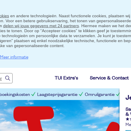
okies
en andere technologieën. Naast functionele cookies, plaatsen wij
ten. Voor een betere gebruikservaring, het tonen van gepersonaliseerd
en
delen wij jouw gegevens met 24 partners
. Hiermee maken we het der
s te tonen. Door op “Accepteer cookies” te klikken geef je toestemmin
technologieën om persoonlijke data te verzamelen. Je kunt je toestem
eigeren” plaatsen wij enkel noodzakelijke technische, functionele en bep
ake van gepersonaliseerde content.
Meer informatie
TUI Extra's
Service & Contact
 boekingskosten
Laagsteprijsgarantie
Omruilgarantie
Slim
J
Sa
& 
Me