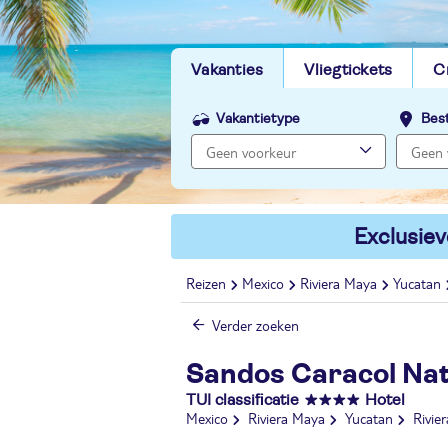
Vakanties
Vliegtickets
C
Vakantietype
Bes
Exclusiev
Reizen
Mexico
Riviera Maya
Yucatan
Verder zoeken
Sandos Caracol Nat
TUI classificatie
Hotel
Mexico
Riviera Maya
Yucatan
Rivie