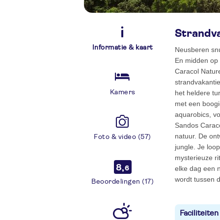
Strandva
Informatie & kaart
Neusberen snuf
En midden op 
Caracol Natur
strandvakantie
Kamers
het heldere tu
met een boogie
aquarobics, vo
Sandos Caraco
natuur. De on
Foto & video (57)
jungle. Je loo
mysterieuze r
8,
elke dag een n
6
wordt tussen 
Beoordelingen (17)
Faciliteiten