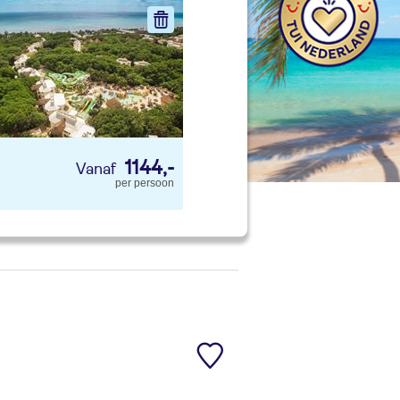
nd jouw ideale vakantie
Zoeken
1144,-
per persoon
 account