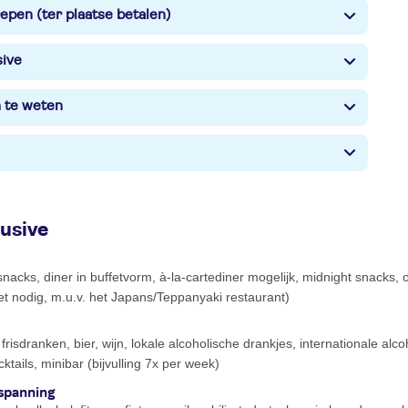
epen (ter plaatse betalen)
sive
m te weten
lusive
, snacks, diner in buffetvorm, à-la-cartediner mogelijk, midnight snacks,
et nodig, m.u.v. het Japans/Teppanyaki restaurant)
 frisdranken, bier, wijn, lokale alcoholische drankjes, internationale alc
cktails, minibar (bijvulling 7x per week)
spanning