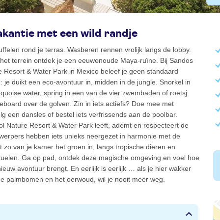
kantie met een wild randje
felen rond je terras. Wasberen rennen vrolijk langs de lobby.
het terrein ontdek je een eeuwenoude Maya-ruïne. Bij Sandos
e Resort & Water Park in Mexico beleef je geen standaard
: je duikt een eco-avontuur in, midden in de jungle. Snorkel in
rquoise water, spring in een van de vier zwembaden of roetsj
board over de golven. Zin in iets actiefs? Doe mee met
lg een dansles of bestel iets verfrissends aan de poolbar.
l Nature Resort & Water Park leeft, ademt en respecteert de
twerpers hebben iets unieks neergezet in harmonie met de
pt zo van je kamer het groen in, langs tropische dieren en
ituelen. Ga op pad, ontdek deze magische omgeving en voel hoe
ieuw avontuur brengt. En eerlijk is eerlijk … als je hier wakker
de palmbomen en het oerwoud, wil je nooit meer weg.