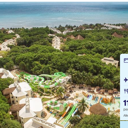
1
pe
All