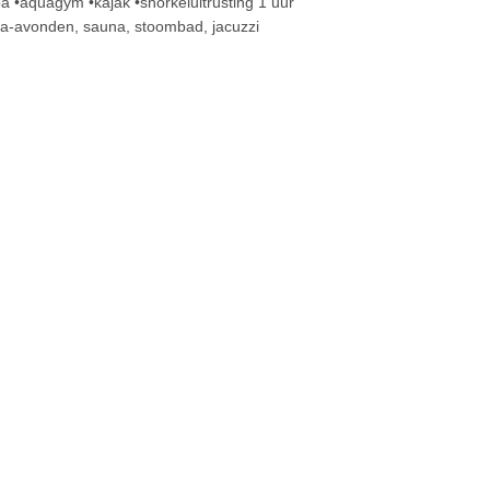
mba •aquagym •kajak •snorkeluitrusting 1 uur
ma-avonden, sauna, stoombad, jacuzzi