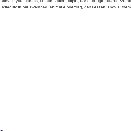
achvolleybal, fitness, fietsen, zeilen, biljart, darts, boogie boards •zu
oductieduik in het zwembad, animatie overdag, danslessen, shows, the