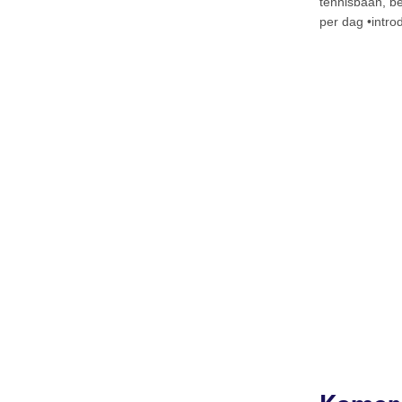
tennisbaan, be
per dag •intr