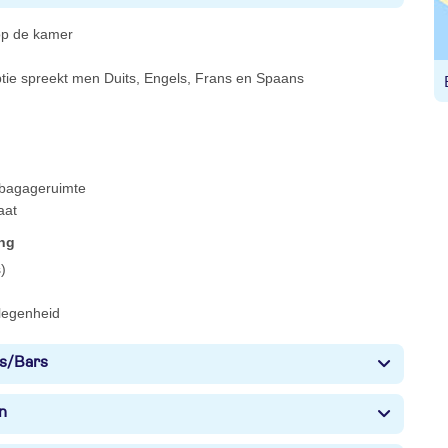
 op de kamer
ptie spreekt men Duits, Engels, Frans en Spaans
 bagageruimte
aat
ing
)
legenheid
s/Bars
n