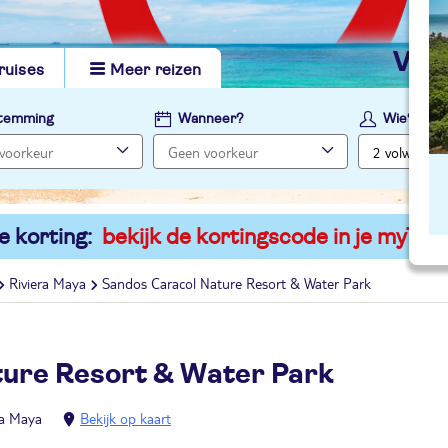
vi
ruises
Meer reizen
temming
Wanneer?
Wie?
e korting:
bekijk de kortingscode in je myTUI
Riviera Maya
Sandos Caracol Nature Resort & Water Park
ure Resort & Water Park
ra Maya
Bekijk op kaart