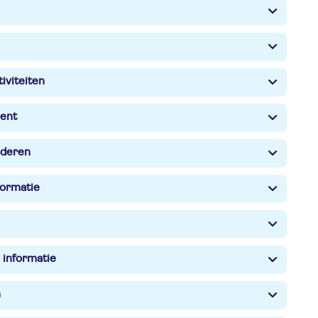
iviteiten
ent
nderen
formatie
 informatie
n