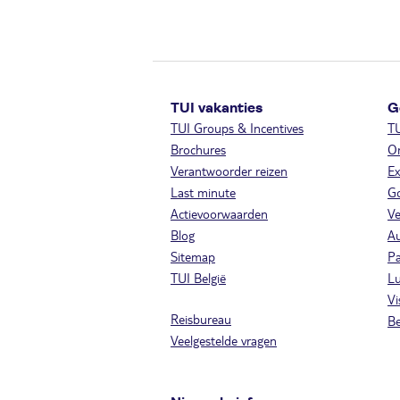
TUI vakanties
G
TUI Groups & Incentives
T
Brochures
On
Verantwoorder reizen
Ex
Last minute
Go
Actievoorwaarden
Ve
Blog
A
Sitemap
Pa
TUI België
Lu
Vi
Reisbureau
Be
Veelgestelde vragen