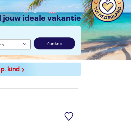
nd jouw ideale vakantie
Zoeken
 p. kind