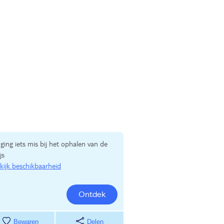
 ging iets mis bij het ophalen van de
js
kijk beschikbaarheid
Ontdek
Bewaren
Delen