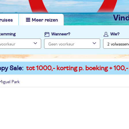
vi
ruises
Meer reizen
temming
Wanneer?
Wie?
py Sale:
tot 1000,- korting p. boeking + 100,-
Miguel Park