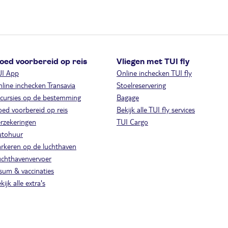
oed voorbereid op reis
Vliegen met TUI fly
UI App
Online inchecken TUI fly
line inchecken Transavia
Stoelreservering
cursies op de bestemming
Bagage
ed voorbereid op reis
Bekijk alle TUI fly services
rzekeringen
TUI Cargo
utohuur
rkeren op de luchthaven
chthavenvervoer
sum & vaccinaties
kijk alle extra's