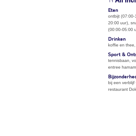
All Inc
Eten
ontbijt (07:00-
20:00 uur), sn
(00:00-05:00 
Drinken
koffie en thee
Sport & Ont
tennisbaan, vol
entree hama
Bijzonderhe
bij een verbli
restaurant Dol