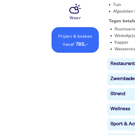
Tuin
Afgesloten
Weer
Tegen betal
Roomservi
Winkeltje(s
Prijzen
& boeken
Kapper
785,-
vanaf
Wasservic
Restaurant
Zwembade
Strand
Wellness
Sport & Act