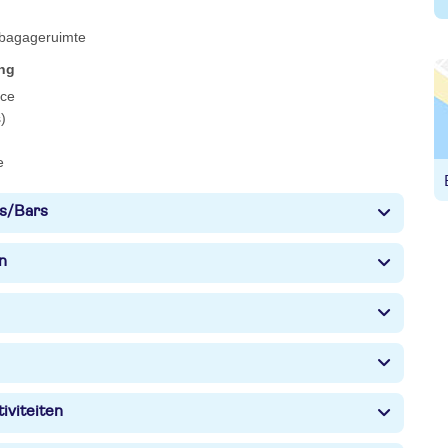
 bagageruimte
ing
ce
)
e
s/Bars
n
iviteiten