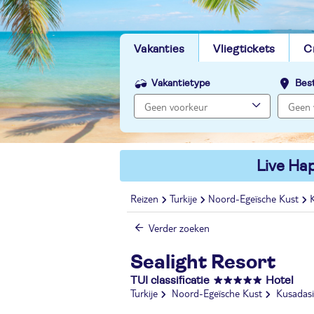
Vakanties
Vliegtickets
C
Vakantietype
Bes
Live Hap
Reizen
Turkije
Noord-Egeïsche Kust
Verder zoeken
Sealight Resort
TUI classificatie
Hotel
Turkije
Noord-Egeïsche Kust
Kusadasi