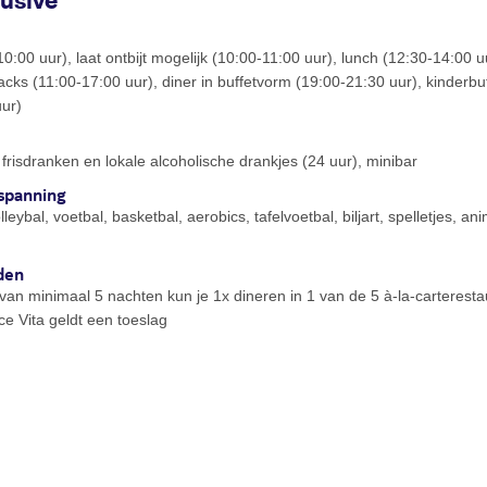
lusive
10:00 uur), laat ontbijt mogelijk (10:00-11:00 uur), lunch (12:30-14:00 uu
acks (11:00-17:00 uur), diner in buffetvorm (19:00-21:30 uur), kinderbu
uur)
, frisdranken en lokale alcoholische drankjes (24 uur), minibar
spanning
leybal, voetbal, basketbal, aerobics, tafelvoetbal, biljart, spelletjes, 
m
den
jf van minimaal 5 nachten kun je 1x dineren in 1 van de 5 à-la-carterest
ce Vita geldt een toeslag