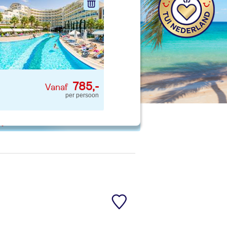
nd jouw ideale vakantie
Zoeken
785,-
per persoon
 p. kind