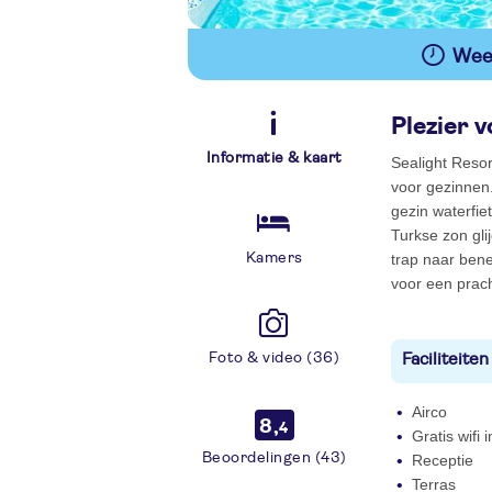
Wees
Plezier v
Informatie & kaart
Sealight Resor
voor gezinnen.
gezin waterfie
Turkse zon gli
Kamers
trap naar bene
voor een prach
Foto & video (36)
Faciliteiten
Airco
8,
4
Gratis wifi
Beoordelingen (43)
Receptie
Terras