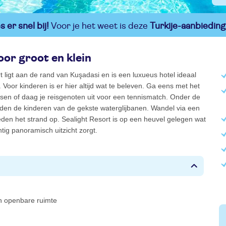
 er snel bij!
Voor je het weet is deze
Turkije-aanbieding
oor groot en klein
t ligt aan de rand van Kuşadasi en is een luxueus hotel ideaal
 Voor kinderen is er hier altijd wat te beleven. Ga eens met het
tsen of daag je reisgenoten uit voor een tennismatch. Onder de
jden de kinderen van de gekste waterglijbanen. Wandel via een
den het strand op. Sealight Resort is op een heuvel gelegen wat
tig panoramisch uitzicht zorgt.
 in openbare ruimte