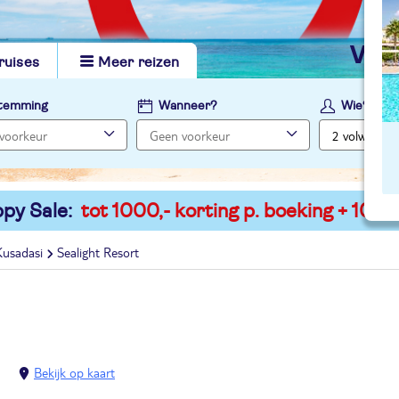
vi
ruises
Meer reizen
temming
Wanneer?
Wie?
py Sale:
tot 1000,- korting p. boeking + 100,-
Kusadasi
Sealight Resort
Bekijk op kaart