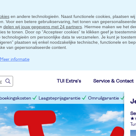
okies
en andere technologieën. Naast functionele cookies, plaatsen wij
ten. Voor een betere gebruikservaring, het tonen van gepersonaliseerd
en
delen wij jouw gegevens met 24 partners
. Hiermee maken we het der
s te tonen. Door op “Accepteer cookies” te klikken geef je toestemmin
technologieën om persoonlijke data te verzamelen. Je kunt je toestem
eigeren” plaatsen wij enkel noodzakelijke technische, functionele en bep
ake van gepersonaliseerde content.
Meer informatie
TUI Extra's
Service & Contact
 boekingskosten
Laagsteprijsgarantie
Omruilgarantie
Slim
J
Se
Tur