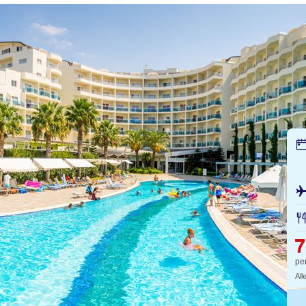
pe
All