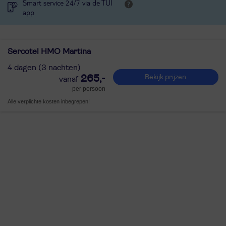
Smart service 24/7 via de TUI
app
Sercotel HMO Martina
4 dagen (3 nachten)
265,-
Bekijk prijzen
per persoon
Alle verplichte kosten inbegrepen!