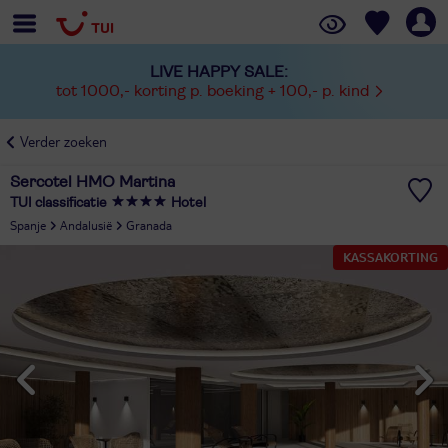
LIVE HAPPY SALE:
tot 1000,- korting p. boeking + 100,- p. kind
Verder zoeken
Sercotel HMO Martina
TUI classificatie
Hotel
Spanje
Andalusië
Granada
KASSAKORTING