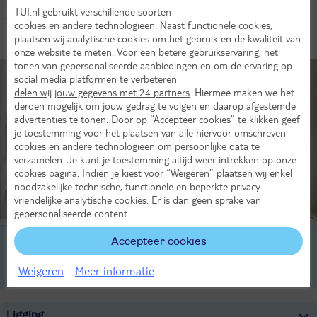
eigen restaurant en sluit af met een verfrissende cocktail in de
TUI.nl gebruikt verschillende soorten
elegante bar.
cookies en andere technologieën
. Naast functionele cookies,
plaatsen wij analytische cookies om het gebruik en de kwaliteit van
Kamers (2)
onze website te meten. Voor een betere gebruikservaring, het
tonen van gepersonaliseerde aanbiedingen en om de ervaring op
social media platformen te verbeteren
delen wij jouw gegevens met 24 partners
. Hiermee maken we het
derden mogelijk om jouw gedrag te volgen en daarop afgestemde
advertenties te tonen. Door op “Accepteer cookies” te klikken geef
je toestemming voor het plaatsen van alle hiervoor omschreven
cookies en andere technologieën om persoonlijke data te
verzamelen. Je kunt je toestemming altijd weer intrekken op onze
cookies pagina
. Indien je kiest voor “Weigeren” plaatsen wij enkel
noodzakelijke technische, functionele en beperkte privacy-
vriendelijke analytische cookies. Er is dan geen sprake van
gepersonaliseerde content.
Accepteer cookies
2-persoonskamer, Classic, 2-2 pers
Weigeren
Meer informatie
1-persoonskamer, Classic, 1-1 pers
Ligging