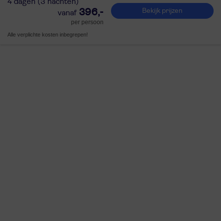
4 dagen (3 nachten)
396,-
Bekijk prijzen
per persoon
Alle verplichte kosten inbegrepen!