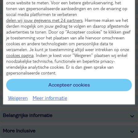
onze website te meten. Voor een betere gebruikservaring, het
Ligging
tonen van gepersonaliseerde aanbiedingen en om de ervaring op
social media platformen te verbeteren
delen wij jouw gegevens met 24 partners
. Hiermee maken we het
Faciliteiten
derden mogelijk om jouw gedrag te volgen en daarop afgestemde
advertenties te tonen. Door op “Accepteer cookies” te klikken geef
je toestemming voor het plaatsen van alle hiervoor omschreven
Restaurants/Bars
cookies en andere technologieën om persoonlijke data te
verzamelen. Je kunt je toestemming altijd weer intrekken op onze
Sport & Activiteiten
cookies pagina
. Indien je kiest voor “Weigeren” plaatsen wij enkel
noodzakelijke technische, functionele en beperkte privacy-
vriendelijke analytische cookies. Er is dan geen sprake van
Overige informatie
gepersonaliseerde content.
Quote
Accepteer cookies
Weigeren
Meer informatie
Verzorging
Belangrijke informatie
More Inclusive