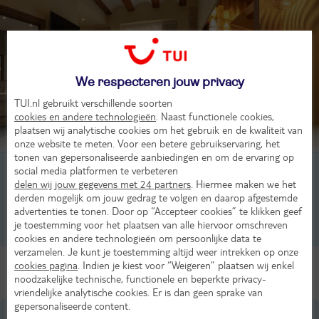
We respecteren jouw privacy
TUI.nl gebruikt verschillende soorten
cookies en andere technologieën
. Naast functionele cookies,
plaatsen wij analytische cookies om het gebruik en de kwaliteit van
Beoordeling van 17 TUI-gasten
onze website te meten. Voor een betere gebruikservaring, het
tonen van gepersonaliseerde aanbiedingen en om de ervaring op
2-persoonskamer, Standard, 1-2 pers
social media platformen te verbeteren
delen wij jouw gegevens met 24 partners
. Hiermee maken we het
derden mogelijk om jouw gedrag te volgen en daarop afgestemde
2-persoonskamer, Superior, 1-2 pers
advertenties te tonen. Door op “Accepteer cookies” te klikken geef
je toestemming voor het plaatsen van alle hiervoor omschreven
2-persoonskamer, 2-2 pers
cookies en andere technologieën om persoonlijke data te
verzamelen. Je kunt je toestemming altijd weer intrekken op onze
Alle Kamers
cookies pagina
. Indien je kiest voor “Weigeren” plaatsen wij enkel
noodzakelijke technische, functionele en beperkte privacy-
vriendelijke analytische cookies. Er is dan geen sprake van
gepersonaliseerde content.
Ligging