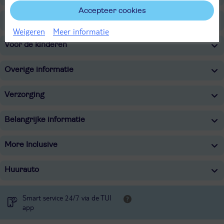
Accepteer cookies
Faciliteiten
Weigeren
Meer informatie
Voor de kinderen
Overige informatie
Verzorging
Belangrijke informatie
More Inclusive
Huurauto
Smart service 24/7 via de TUI
app