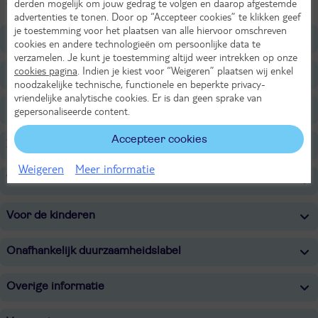
derden mogelijk om jouw gedrag te volgen en daarop afgestemde
even bij te komen: hier zit je goed.
advertenties te tonen. Door op “Accepteer cookies” te klikken geef
je toestemming voor het plaatsen van alle hiervoor omschreven
Ligging
cookies en andere technologieën om persoonlijke data te
verzamelen. Je kunt je toestemming altijd weer intrekken op onze
cookies pagina
. Indien je kiest voor “Weigeren” plaatsen wij enkel
Faciliteiten
noodzakelijke technische, functionele en beperkte privacy-
vriendelijke analytische cookies. Er is dan geen sprake van
Restaurants/Bars
gepersonaliseerde content.
Accepteer cookies
Zwembaden
Weigeren
Meer informatie
Wellness
Voor de kinderen
Onafhankelijk duurzaamheidslabel
Overige informatie