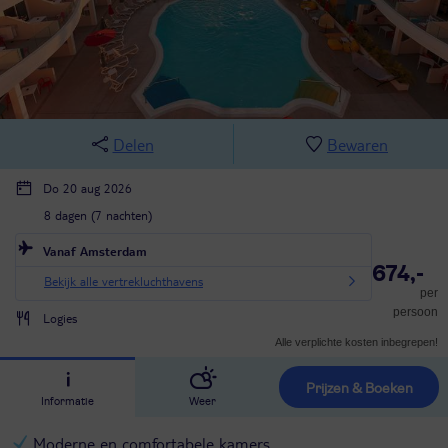
Delen
Bewaren
Do 20 aug 2026
8 dagen (7 nachten)
Vanaf Amsterdam
674,-
Bekijk alle vertrekluchthavens
per
persoon
Logies
Alle verplichte kosten inbegrepen!
Prijzen & Boeken
Informatie
Weer
Moderne en comfortabele kamers