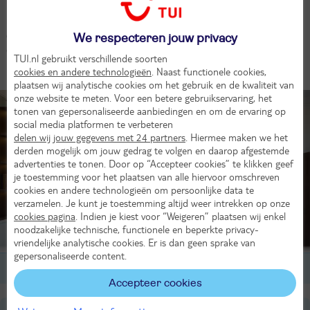
Na al die activiteiten is het tijd voor een heerlijke maaltijd. Bij
restaurant Tendiez laat je je culinair verwennen en sluit je dag af in
de bar waar je geniet van heerlijke cocktails terwijl de zon langzaam
We respecteren jouw privacy
ondergaat.
TUI.nl gebruikt verschillende soorten
cookies en andere technologieën
. Naast functionele cookies,
Kamers (1)
plaatsen wij analytische cookies om het gebruik en de kwaliteit van
onze website te meten. Voor een betere gebruikservaring, het
tonen van gepersonaliseerde aanbiedingen en om de ervaring op
social media platformen te verbeteren
delen wij jouw gegevens met 24 partners
. Hiermee maken we het
derden mogelijk om jouw gedrag te volgen en daarop afgestemde
advertenties te tonen. Door op “Accepteer cookies” te klikken geef
je toestemming voor het plaatsen van alle hiervoor omschreven
cookies en andere technologieën om persoonlijke data te
verzamelen. Je kunt je toestemming altijd weer intrekken op onze
cookies pagina
. Indien je kiest voor “Weigeren” plaatsen wij enkel
noodzakelijke technische, functionele en beperkte privacy-
vriendelijke analytische cookies. Er is dan geen sprake van
gepersonaliseerde content.
2-persoonskamer, Superior, 2-2 pers
Accepteer cookies
Ligging