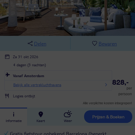
Delen
Bewaren
Za 31 okt 2026
4 dagen (3 nachten)
Vanaf Amsterdam
828,-
Bekijk alle vertrekluchthavens
per
persoon
Logies ontbijt
Alle verplichte kosten inbegrepen!
Prijzen & Boeken
Informatie
Kaart
Weer
Gratis fietstour onbekend Barcelona (beperkt