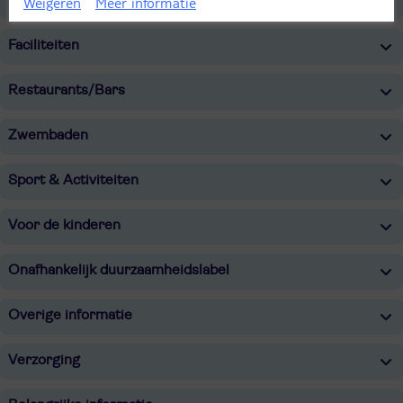
Weigeren
Meer informatie
Faciliteiten
Restaurants/Bars
Zwembaden
Sport & Activiteiten
Voor de kinderen
Onafhankelijk duurzaamheidslabel
Overige informatie
Verzorging