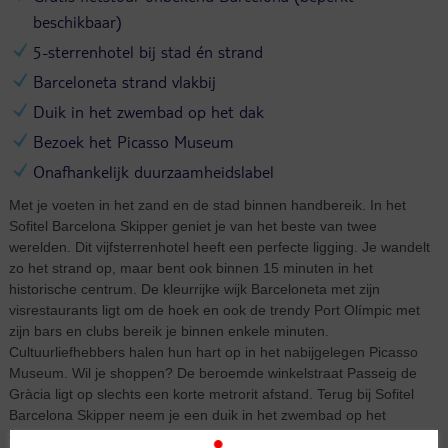
beschikbaar)
5-sterrenhotel bij stad én strand
Barceloneta strand vlakbij
Duik in het zwembad op het dak
Bezoek het Picasso Museum
Onafhankelijk duurzaamheidslabel
Met je voeten in het zand en de stad binnen handbereik. In het
Sofitel Barcelona Skipper geniet je van het beste van twee
werelden. Dit vijfsterrenhotel heeft een perfecte ligging. Je wandelt
zo het strand op, maar bent ook binnen 15 minuten in het
historische centrum. De kleurrijke wijk Barceloneta met zijn
visrestaurants ligt om de hoek en ook de trendy Port Olímpic met
zijn bars en clubs bereik je binnen enkele minuten.
Cultuurliefhebbers halen hun hart op in het nabijgelegen Picasso
Museum. Wil je shoppen? De beroemde winkelstraat Passeig de
Gràcia ligt op slechts een korte metrorit afstand. Terug bij Sofitel
Barcelona Skipper neem je een duik in het zwembad op het
dakterras, met een adembenemend uitzicht over de stad en de zee.