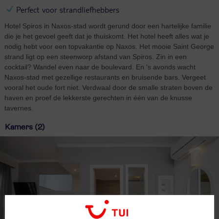
Perfect voor strandliefhebbers
Hotel Spiros in Naxos-stad wordt gerund door een hartelijke familie
die je het gevoel geeft dat je thuiskomt. Het hotel heeft alles wat je
nodig hebt voor een topvakantie op Naxos. Het mooie Saint George
strand ligt op een steenworp afstand van Spiros. Zin in een
cocktail? Wandel even naar de boulevard. En 's avonds wacht
Naxos-stad met gezellige restaurants en bruisende bars. Vergeet
vooral het oude fort niet. Verdwaal door de smalle straten boven de
haven en proef de lekkerste gerechten in één van de knusse
tavernes.
Kamers (2)