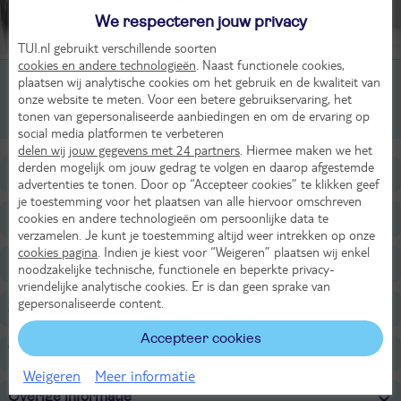
We respecteren jouw privacy
Beoordeling van 10 TUI-gasten
TUI.nl gebruikt verschillende soorten
cookies en andere technologieën
. Naast functionele cookies,
2-persoonskamer, Superior, 2-3 pers
plaatsen wij analytische cookies om het gebruik en de kwaliteit van
onze website te meten. Voor een betere gebruikservaring, het
tonen van gepersonaliseerde aanbiedingen en om de ervaring op
2-persoonskamer, Superior Zwembadzicht, 2-2 pers
social media platformen te verbeteren
delen wij jouw gegevens met 24 partners
. Hiermee maken we het
derden mogelijk om jouw gedrag te volgen en daarop afgestemde
Ligging
advertenties te tonen. Door op “Accepteer cookies” te klikken geef
je toestemming voor het plaatsen van alle hiervoor omschreven
cookies en andere technologieën om persoonlijke data te
Faciliteiten
verzamelen. Je kunt je toestemming altijd weer intrekken op onze
cookies pagina
. Indien je kiest voor “Weigeren” plaatsen wij enkel
Restaurants/Bars
noodzakelijke technische, functionele en beperkte privacy-
vriendelijke analytische cookies. Er is dan geen sprake van
gepersonaliseerde content.
Zwembaden
Accepteer cookies
Voor de kinderen
Weigeren
Meer informatie
Overige informatie