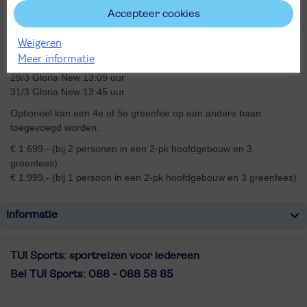
Accepteer cookies
Vertrek 25 maart 2023
Starttijden (onder voorbehoud)
Weigeren
26/3 Gloria Old 13:54 uur
Meer informatie
28/3 Gloria Old 13:27 uur
29/3 Gloria New 13:09 uur
31/3 Gloria New 13:45 uur
Optioneel kan een 4e of 5e greenfee op een andere baan
toegevoegd worden.
€ 1.699,- (bij 2 personen in een 2-pk hoofdgebouw en 3
greenfees)
€ 1.999,- (bij 1 persoon in een 2-pk hoofdgebouw en 3 greenfees)
Informatie
TUI Sports: sportreizen voor iedereen
Bel TUI Sports: 088 - 088 58 85