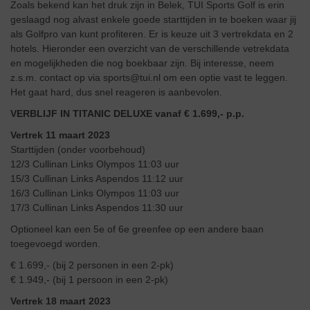
Zoals bekend kan het druk zijn in Belek, TUI Sports Golf is erin
geslaagd nog alvast enkele goede starttijden in te boeken waar jij
als Golfpro van kunt profiteren. Er is keuze uit 3 vertrekdata en 2
hotels. Hieronder een overzicht van de verschillende vetrekdata
en mogelijkheden die nog boekbaar zijn. Bij interesse, neem
z.s.m. contact op via sports@tui.nl om een optie vast te leggen.
Het gaat hard, dus snel reageren is aanbevolen.
VERBLIJF IN TITANIC DELUXE vanaf € 1.699,- p.p.
Vertrek 11 maart 2023
Starttijden (onder voorbehoud)
12/3 Cullinan Links Olympos 11:03 uur
15/3 Cullinan Links Aspendos 11:12 uur
16/3 Cullinan Links Olympos 11:03 uur
17/3 Cullinan Links Aspendos 11:30 uur
Optioneel kan een 5e of 6e greenfee op een andere baan
toegevoegd worden.
€ 1.699,- (bij 2 personen in een 2-pk)
€ 1.949,- (bij 1 persoon in een 2-pk)
Vertrek 18 maart 2023