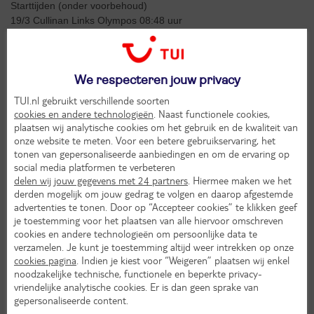
Starttijden (onder voorbehoud)
19/3 Cullinan Links Olympos 08:48 uur
21/3 Cullinan Links Aspendos 10:45 uur
23/3 Cullinan Links Olympos 11:03 uur
24/3 Cullinan Links Aspendos 11:03 uur
We respecteren jouw privacy
Optioneel kan een 5e of 6e greenfee op een andere baan
TUI.nl gebruikt verschillende soorten
toegevoegd worden.
cookies en andere technologieën
. Naast functionele cookies,
€ 1.699,- (bij 2 personen in een 2-pk)
plaatsen wij analytische cookies om het gebruik en de kwaliteit van
€ 1.949,- (bij 1 persoon in een 2-pk)
onze website te meten. Voor een betere gebruikservaring, het
tonen van gepersonaliseerde aanbiedingen en om de ervaring op
VERBLIJF IN GLORIA GOLFRESORT vanaf € 1.699,- p.p.
social media platformen te verbeteren
delen wij jouw gegevens met 24 partners
. Hiermee maken we het
Vertrek 18 maart 2023
derden mogelijk om jouw gedrag te volgen en daarop afgestemde
Starttijden (onder voorbehoud)
advertenties te tonen. Door op “Accepteer cookies” te klikken geef
20/03 Gloria Old 08:03 uur
je toestemming voor het plaatsen van alle hiervoor omschreven
21/03 Gloria New 12:42 uur
cookies en andere technologieën om persoonlijke data te
22/03 Gloria Old 11:03 uur
verzamelen. Je kunt je toestemming altijd weer intrekken op onze
cookies pagina
. Indien je kiest voor “Weigeren” plaatsen wij enkel
Optioneel kan een 4e of 5e greenfee op een andere baan
noodzakelijke technische, functionele en beperkte privacy-
toegevoegd worden.
vriendelijke analytische cookies. Er is dan geen sprake van
€ 1.699,- (bij 2 personen in een 2-pk hoofdgebouw)
gepersonaliseerde content.
€ 1.999,- (bij 1 persoon in een 2-pk hoofdgebouw)