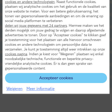
cookies en andere technologieën
. Naast functionele cookies,
plaatsen wij analytische cookies om het gebruik en de kwaliteit van
Wellness
onze website te meten. Voor een betere gebruikservaring, het
tonen van gepersonaliseerde aanbiedingen en om de ervaring op
Sport & Activiteiten
social media platformen te verbeteren
delen wij jouw gegevens met 24 partners
. Hiermee maken we het
derden mogelijk om jouw gedrag te volgen en daarop afgestemde
Voor de kinderen
advertenties te tonen. Door op “Accepteer cookies” te klikken geef
je toestemming voor het plaatsen van alle hiervoor omschreven
cookies en andere technologieën om persoonlijke data te
Overige informatie
verzamelen. Je kunt je toestemming altijd weer intrekken op onze
cookies pagina
. Indien je kiest voor “Weigeren” plaatsen wij enkel
Verzorging
noodzakelijke technische, functionele en beperkte privacy-
vriendelijke analytische cookies. Er is dan geen sprake van
gepersonaliseerde content.
Belangrijke informatie
Accepteer cookies
Niet Inbegrepen (ter plaatse betalen)
Weigeren
Meer informatie