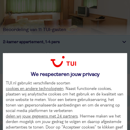
Beoordeling van 11 TUI-gasten
2-kamer appartement, 1-4 pers
3-kamer appartement, 1-6 pers
2-persoonskamer, Voor alleengebruik, 1-1 pers
We respecteren jouw privacy
Alle Kamers
TUI.nl gebruikt verschillende soorten
cookies en andere technologieën
. Naast functionele cookies,
plaatsen wij analytische cookies om het gebruik en de kwaliteit van
onze website te meten. Voor een betere gebruikservaring, het
Ligging
tonen van gepersonaliseerde aanbiedingen en om de ervaring op
social media platformen te verbeteren
Faciliteiten
delen wij jouw gegevens met 24 partners
. Hiermee maken we het
derden mogelijk om jouw gedrag te volgen en daarop afgestemde
advertenties te tonen. Door op “Accepteer cookies” te klikken geef
Restaurants/Bars