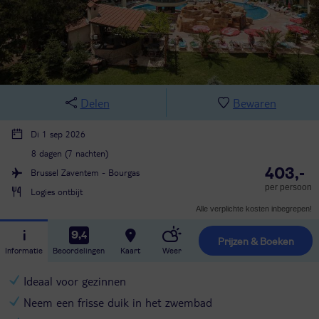
Delen
Bewaren
Di 1 sep 2026
8 dagen (7 nachten)
403,-
Brussel Zaventem - Bourgas
per persoon
Logies ontbijt
Alle verplichte kosten inbegrepen!
9,4
Prijzen & Boeken
Informatie
Beoordelingen
Kaart
Weer
Ideaal voor gezinnen
Neem een frisse duik in het zwembad