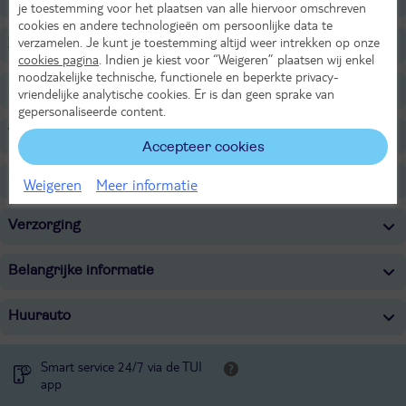
je toestemming voor het plaatsen van alle hiervoor omschreven
cookies en andere technologieën om persoonlijke data te
verzamelen. Je kunt je toestemming altijd weer intrekken op onze
Zwembaden
cookies pagina
. Indien je kiest voor “Weigeren” plaatsen wij enkel
noodzakelijke technische, functionele en beperkte privacy-
Sport & Activiteiten
vriendelijke analytische cookies. Er is dan geen sprake van
gepersonaliseerde content.
Voor de kinderen
Accepteer cookies
Overige informatie
Weigeren
Meer informatie
Verzorging
Belangrijke informatie
Huurauto
Smart service 24/7 via de TUI
app